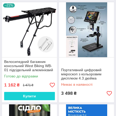
–21%
Велосипедний багажник
консольний West Biking WB-
01 підсідельний алюмінієвий
Портативний цифровий
Black, Gp
мікроскоп з кольоровим
Готово до відправки
дисплеєм 4.3 дюйма
збільшення 1000Х /
1 162
Немає в наявності
₴
1 471 ₴
Акумуляторний прилад для
досліджень
3 498
₴
Купити