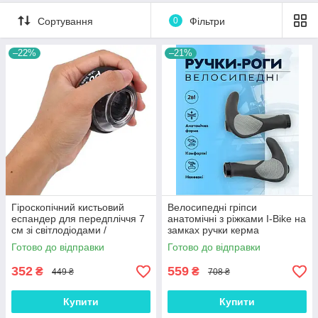
Сортування
0
Фільтри
–22%
–21%
Гіроскопічний кистьовий
Велосипедні гріпси
еспандер для передпліччя 7
анатомічні з ріжками I-Bike на
см зі світлодіодами /
замках ручки керма
Тренажер куля для
ергономічні, Gp
Готово до відправки
Готово до відправки
зміцнення рук та зап'ястя
352
559
₴
₴
449 ₴
708 ₴
Купити
Купити