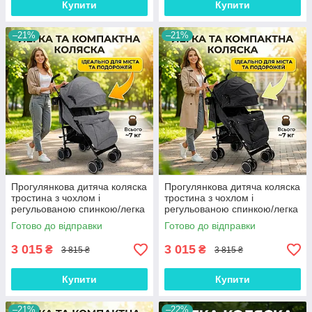
Купити
Купити
–21%
–21%
Прогулянкова дитяча коляска
Прогулянкова дитяча коляска
тростина з чохлом і
тростина з чохлом і
регульованою спинкою/легка
регульованою спинкою/легка
складана дитяча коляска для
складана дитяча коляска для
Готово до відправки
Готово до відправки
подорожей і міста Сірий
подорожей і міста Чорний
3 015
3 015
₴
₴
3 815 ₴
3 815 ₴
Купити
Купити
–21%
–22%