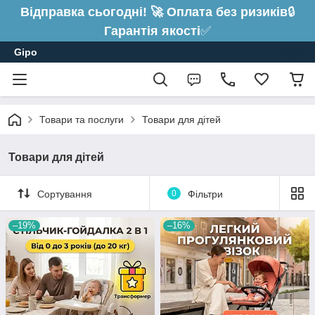
Відправка сьогодні! 🚀 Оплата без ризиків
🔒
Гарантія якості
✅
Gipo
Товари та послуги
Товари для дітей
Товари для дітей
Сортування
0
Фільтри
–19%
–16%