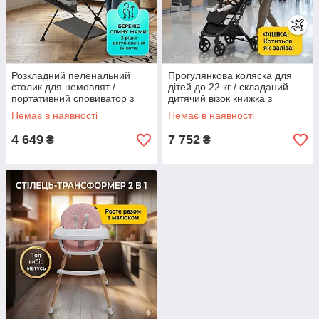
Розкладний пеленальний
Прогулянкова коляска для
столик для немовлят /
дітей до 22 кг / складаний
портативний сповиватор з
дитячий візок книжка з
органайзером,
телескопічною ручкою-
Немає в наявності
Немає в наявності
регулюванням висоти та
валізою, жовтого кольору
полицею сірий
4 649
7 752
₴
₴