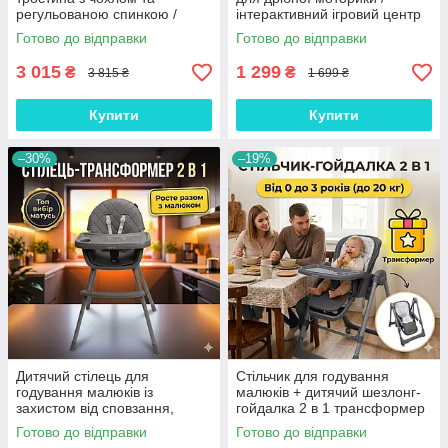
регульованою спинкою /
інтерактивний ігровий центр
легкий складаний дитячий
6в1 з магнітною риболовлею
Готово до відправки
Готово до відправки
візок для подорожей і міста
та сортером із пластику
3 015
1 299
₴
₴
3 815 ₴
1 699 ₴
Купити
Купити
–30%
–19%
Дитячий стілець для
Стільчик для годування
годування малюків із
малюків + дитячий шезлонг-
захистом від сповзання,
гойдалка 2 в 1 трансформер
трансформер 2 в 1 для
для комфортного годування з
Готово до відправки
Готово до відправки
безпечного приймання їжі з
екошкіри Чорний