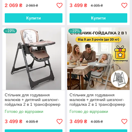
чохлом Сірий
2 069
3 499
₴
₴
2 969 ₴
4 305 ₴
Купити
Купити
–19%
–19%
Стільчик для годування
Стільчик для годування
малюків + дитячий шезлонг-
малюків + дитячий шезлонг-
гойдалка 2 в 1 трансформер
гойдалка 2 в 1 трансформер
для комфортного годування з
для комфортного годування з
Готово до відправки
Готово до відправки
екошкіри Коричневий
екошкіри Сірий
3 499
3 499
₴
₴
4 305 ₴
4 305 ₴