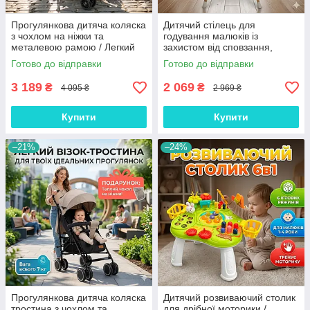
Прогулянкова дитяча коляска
Дитячий стілець для
з чохлом на ніжки та
годування малюків із
металевою рамою / Легкий
захистом від сповзання,
складаний дитячий візок для
трансформер 2 в 1 для
Готово до відправки
Готово до відправки
щоденних прогулянок
безпечного прийому їжі з
чохлом
3 189
2 069
₴
₴
4 095 ₴
2 969 ₴
Купити
Купити
–21%
–24%
Прогулянкова дитяча коляска
Дитячий розвиваючий столик
тростина з чохлом та
для дрібної моторики /