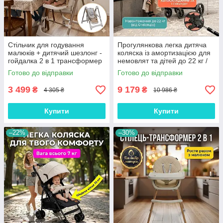
Стільчик для годування
Прогулянкова легка дитяча
малюків + дитячий шезлонг -
коляска із амортизацією для
гойдалка 2 в 1 трансформер
немовлят та дітей до 22 кг /
для комфортного годування
складний дитячий візок з
Готово до відправки
Готово до відправки
із екошкіри
автоскладанням рожевий
3 499
9 179
₴
₴
4 305 ₴
10 986 ₴
Купити
Купити
–22%
–30%