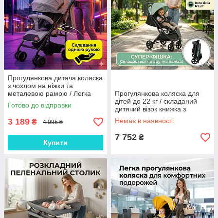
Прогулянкова дитяча коляска
з чохлом на ніжки та
металевою рамою / Легка
Прогулянкова коляска для
складана дитяча коляска для
дітей до 22 кг / складаний
Готово до відправки
щоденних прогулянок Сірий
дитячий візок книжка з
телескопічною ручкою-
3 189
Немає в наявності
₴
4 095 ₴
валізою, м'ятного кольору
7 752
₴
Купити