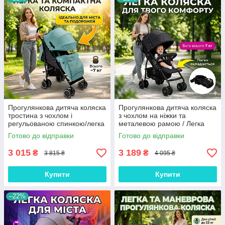
Прогулянкова дитяча коляска
Прогулянкова дитяча коляска
тростина з чохлом і
з чохлом на ніжки та
регульованою спинкою/легка
металевою рамою / Легка
складана дитяча коляска для
складана дитяча коляска для
Готово до відправки
Готово до відправки
подорожей і міста Зелений
щоденних прогулянок
Чорний
3 015
3 189
₴
₴
3 815 ₴
4 095 ₴
Купити
Купити
–22%