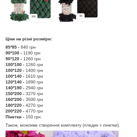
Ціни на різні розміри:
85*85 -
840 грн
90*100 -
1190 грн
90*120 -
1260 грн
100*100 -
1260 грн
100*120 -
1400 грн
100*140 -
1610 грн
120*140 -
1890 грн
140*190 -
2940 грн
150*200 -
3270 грн
160*200 -
3500 грн
180*220 -
4270 грн
200*220 -
4770 грн
Пінетки -
150 грн.
Також, можливе створення комплекту (пледик + пінетки).