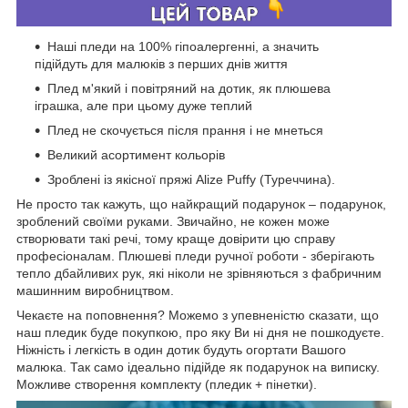
Наші пледи на 100% гіпоалергенні, а значить
підійдуть для малюків з перших днів життя
Плед м'який і повітряний на дотик, як плюшева
іграшка, але при цьому дуже теплий
Плед не скочується після прання і не мнеться
Великий асортимент кольорів
Зроблені із якісної пряжі Alize Puffy (Туреччина).
Не просто так кажуть, що найкращий подарунок – подарунок,
зроблений своїми руками. Звичайно, не кожен може
створювати такі речі, тому краще довірити цю справу
професіоналам. Плюшеві пледи ручної роботи - зберігають
тепло дбайливих рук, які ніколи не зрівняються з фабричним
машинним виробництвом.
Чекаєте на поповнення? Можемо з упевненістю сказати, що
наш пледик буде покупкою, про яку Ви ні дня не пошкодуєте.
Ніжність і легкість в один дотик будуть огортати Вашого
малюка. Так само ідеально підійде як подарунок на виписку.
Можливе створення комплекту (пледик + пінетки).