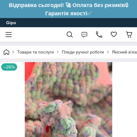
Відправка сьогодні! 🚀 Оплата без ризиків
🔒
Гарантія якості
✅
Gipo
Товари та послуги
Пледи ручної роботи
Якісний в'я
–26%