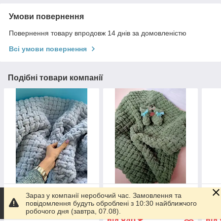
Умови повернення
Повернення товару впродовж 14 днів за домовленістю
Всі умови повернення
Подібні товари компанії
Якісний в'язаний
Якісний в'язаний
Якіс
Зараз у компанії неробочий час. Замовлення та
плюшевий плед дитячий
плюшевий плед дитячий
плю
повідомлення будуть оброблені з 10:30 найближчого
ручної роботи, м'який в
ручної роботи, м'який в
ручн
робочого дня (завтра, 07.08).
коляску, ліжечко,
коляску, ліжечко,
коля
840
від
₴
від