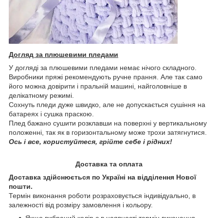
Догляд за плюшевими пледами
У догляді за плюшевими пледами немає нічого складного.
Виробники пряжі рекомендують ручне прання. Але так само
його можна довірити і пральній машині, найголовніше в
делікатному режимі.
Сохнуть пледи дуже швидко, але не допускається сушіння на
батареях і сушка праскою.
Плед бажано сушити розклавши на поверхні у вертикальному
положенні, так як в горизонтальному може трохи затягнутися.
Ось і все, користуйтеся, грійте себе і рідних!
Доставка та оплата
Доставка здійснюється по Україні на відділення Нової
пошти.
Термін виконання роботи розраховується індивідуально, в
залежності від розміру замовлення і кольору.
Якщо вибраний колір є в наявності термін виконання