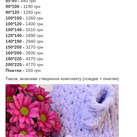
85*85 -
840 грн
90*100 -
1190 грн
90*120 -
1260 грн
100*100 -
1260 грн
100*120 -
1400 грн
100*140 -
1610 грн
120*140 -
1890 грн
140*190 -
2940 грн
150*200 -
3270 грн
160*200 -
3500 грн
180*220 -
4270 грн
200*220 -
4770 грн
Пінетки -
150 грн.
Також, можливе створення комплекту (пледик + пінетки).