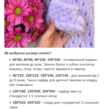
Як вибрати розмір пледа?
85*85, 80*90, 90*100, 100*100
- оптимальний варіант
для малюків до року. Зручно брати з собою в коляску,
машину, літак, поїзд і просто вкривати в ліжечку
90*120, 100*120, 100*140, 120*140
- для малюків від 1
до 5 років. Також підійде для дитячої ліжечка як ковдру
або покривало
140*180, 150*200, 160*200
- підійде вже на
стандартне 1.5 спальне місце
180*220, 200*220
- пледи для стандартної 2 спальних
ліжка