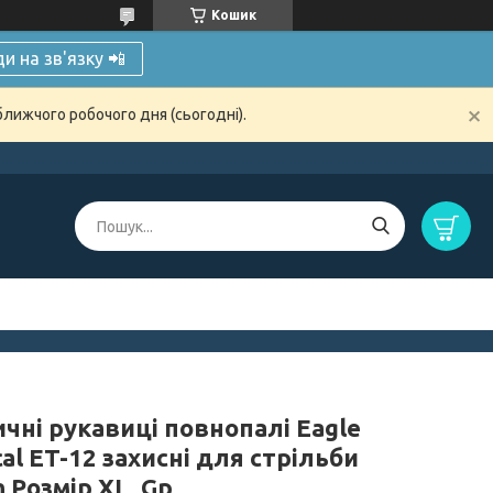
Кошик
и на зв'язку 📲
ближчого робочого дня (сьогодні).
чні рукавиці повнопалі Eagle
cal ET-12 захисні для стрільби
 Розмір XL, Gp