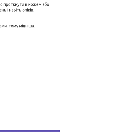
що проткнути її ножем або
ь і навіть опіків.
ми, тому міцніша.