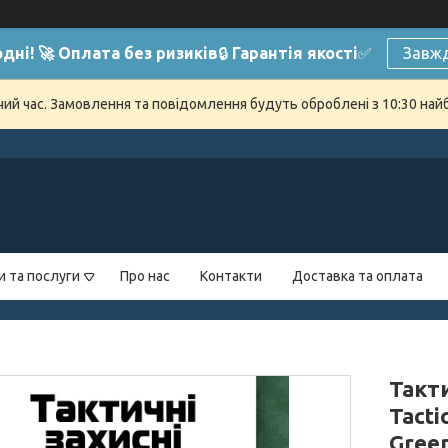
дні! 🚀 Оплата без ризиків
🔒
Гарантія якості
✅
Завжд
очий час. Замовлення та повідомлення будуть оброблені з 10:30 най
и та послуги
Про нас
Контакти
Доставка та оплата
Такти
Tacti
Green