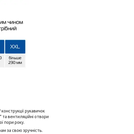
У конструкції рукавичок
л" та вентиляційні отвори
ї пори року.
м за свою зручність.