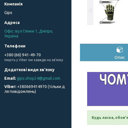
Gipo
Офіс: вул Глінки 1, Дніпро,
Україна
+380 (66) 941-49-70
Опис
пишіть у Viber ми завжди на зв'язку
gipo.shop24@gmail.com
+380669414970 (тільки д
ля повідомлень)
Будь ласка, обов'