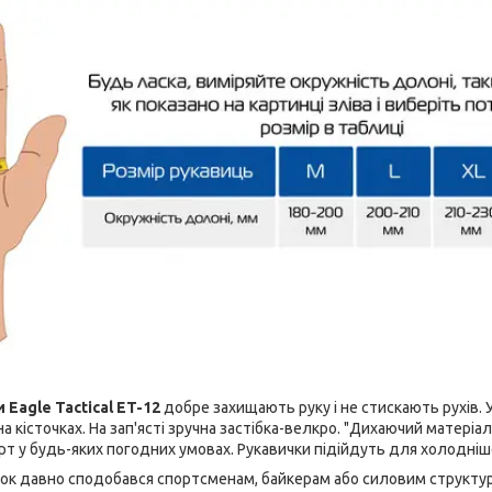
 Eagle Tactical ET-12
добре захищають руку і не стискають рухів. 
а кісточках. На зап'ясті зручна застібка-велкро. "Дихаючий матеріа
 у будь-яких погодних умовах. Рукавички підійдуть для холоднішо
ок давно сподобався спортсменам, байкерам або силовим структура