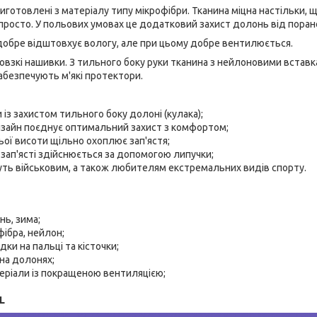
иготовлені з матеріалу типу мікрофібри. Тканина міцна настільки, 
просто. У польових умовах це додатковий захист долонь від поранен
добре відштовхує вологу, але при цьому добре вентилюється.
взкі нашивки. З тильного боку руки тканина з нейлоновими вставка
абезпечують м'які протектори.
 із захистом тильного боку долоні (кулака);
зайн поєднує оптимальний захист з комфортом;
ої висоти щільно охоплює зап'ястя;
зап'ясті здійснюється за допомогою липучки;
уть військовим, а також любителям екстремальних видів спорту.
нь, зима;
фібра, нейлон;
ки на пальці та кісточки;
 на долонях;
еріали із покращеною вентиляцією;
XL