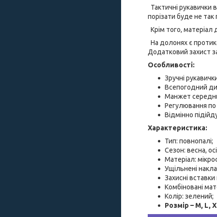
Тактичні рукавички в
порізати буде не так 
Крім того, матеріал 
На долонях є протико
Додатковий захист з
Особливості:
Зручні рукавички
Всепогодний ди
Манжет середнь
Регулювання по 
Відмінно підійд
Характеристика:
Тип: повнопалі;
Сезон: весна, осі
Матеріал: мікро
Ущільнені наклад
Захисні вставки
Комбіновані мат
Колір: зелений;
Розмір – M, L, 