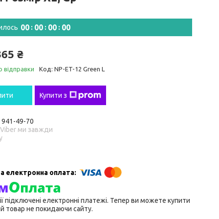
0
0
0
0
0
0
0
0
илось
365 ₴
о відправки
Код:
NP-ET-12 Green L
пити
Купити з
) 941-49-70
 Viber ми завжди
у
ії підключені електронні платежі. Тепер ви можете купити
й товар не покидаючи сайту.