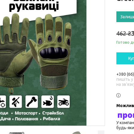
Залиш
462 ₴
Готово д
Ку
+380 (66
пишіть у
на зв'язк
У компан
будь-яки