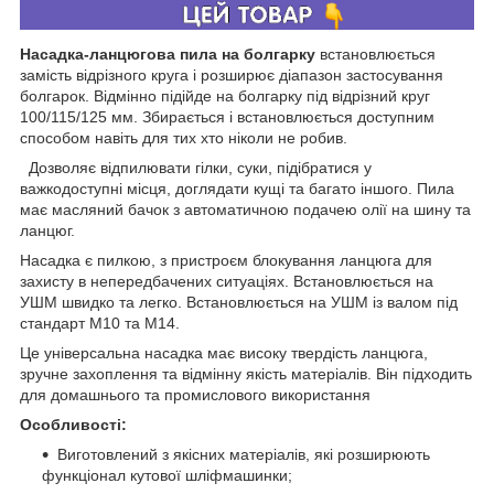
Насадка-ланцюгова пила на болгарку
встановлюється
замість відрізного круга і розширює діапазон застосування
болгарок. Відмінно підійде на болгарку під відрізний круг
100/115/125 мм. Збирається і встановлюється доступним
способом навіть для тих хто ніколи не робив.
Дозволяє відпилювати гілки, суки, підібратися у
важкодоступні місця, доглядати кущі та багато іншого. Пила
має масляний бачок з автоматичною подачею олії на шину та
ланцюг.
Насадка є пилкою, з пристроєм блокування ланцюга для
захисту в непередбачених ситуаціях. Встановлюється на
УШМ швидко та легко. Встановлюється на УШМ із валом під
стандарт М10 та M14.
Це універсальна насадка має високу твердість ланцюга,
зручне захоплення та відмінну якість матеріалів. Він підходить
для домашнього та промислового використання
Особливості:
Виготовлений з якісних матеріалів, які розширюють
функціонал кутової шліфмашинки;