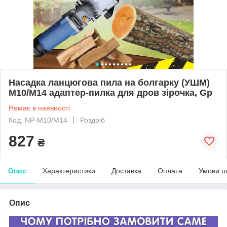
Насадка ланцюгова пила на болгарку (УШМ)
М10/М14 адаптер-пилка для дров зірочка, Gp
Немає в наявності
Код: NP-М10/M14
Роздріб
827
₴
Опис
Характеристики
Доставка
Оплата
Умови п
Опис