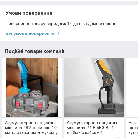
Умови повернення
Повернення товару впродовж 14 днів за домовленістю
Всі умови повернення
Подібні товари компанії
Акумуляторна ланцюгова
Акумуляторна ланцюгова
Бага
мініпила 48V із шиною 10
міні пила 24 В 550 Вт 4
наса
см та захисним кожухом у
дюйми з кейсом /
куто
кейсі для обрізання дерев
Портативний дріворіз для
маши