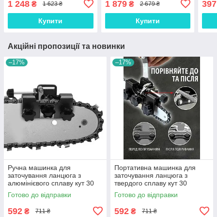
1 248
1 879
397
₴
₴
1 623 ₴
2 679 ₴
обрізки дерев
різа
дет
Купити
Купити
Акційні пропозиції та новинки
–17%
–17%
Ручна машинка для
Портативна машинка для
заточування ланцюга з
заточування ланцюга з
алюмінієвого сплаву кут 30
твердого сплаву кут 30
градусів / Точилка для
градусів / Верстат для
Готово до відправки
Готово до відправки
бензопили та електропили
бензопили та електропили
592
592
₴
₴
711 ₴
711 ₴