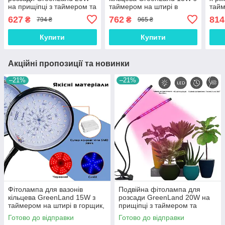
на прищіпці з таймером та
таймером на штирі в
тайм
адаптером 220В, Gp
горщик, Gp
повн
627
762
814
₴
₴
794 ₴
965 ₴
Купити
Купити
Акційні пропозиції та новинки
–21%
–21%
Фітолампа для вазонів
Подвійна фітолампа для
кільцева GreenLand 15W з
розсади GreenLand 20W на
таймером на штирі в горщик,
прищіпці з таймером та
Gp
адаптером 220В, Gp
Готово до відправки
Готово до відправки