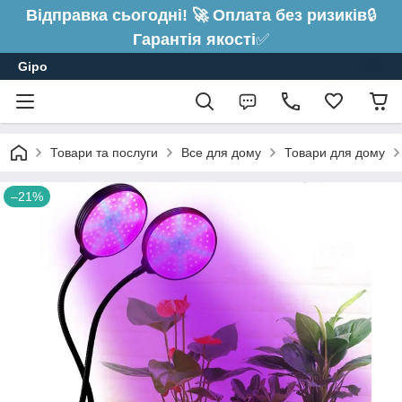
Відправка сьогодні! 🚀 Оплата без ризиків
🔒
Гарантія якості
✅
Gipo
Товари та послуги
Все для дому
Товари для дому
–21%