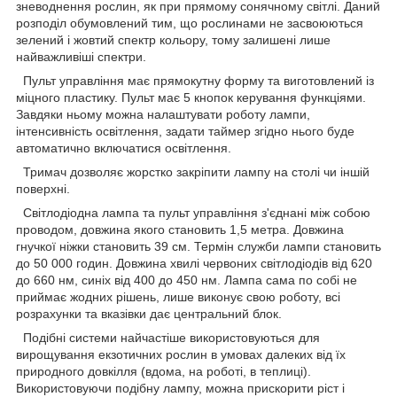
зневоднення рослин, як при прямому сонячному світлі. Даний
розподіл обумовлений тим, що рослинами не засвоюються
зелений і жовтий спектр кольору, тому залишені лише
найважливіші спектри.
Пульт управління має прямокутну форму та виготовлений із
міцного пластику. Пульт має 5 кнопок керування функціями.
Завдяки ньому можна налаштувати роботу лампи,
інтенсивність освітлення, задати таймер згідно нього буде
автоматично включатися освітлення.
Тримач дозволяє жорстко закріпити лампу на столі чи іншій
поверхні.
Світлодіодна лампа та пульт управління з'єднані між собою
проводом, довжина якого становить 1,5 метра. Довжина
гнучкої ніжки становить 39 см. Термін служби лампи становить
до 50 000 годин. Довжина хвилі червоних світлодіодів від 620
до 660 нм, синіх від 400 до 450 нм. Лампа сама по собі не
приймає жодних рішень, лише виконує свою роботу, всі
розрахунки та вказівки дає центральний блок.
Подібні системи найчастіше використовуються для
вирощування екзотичних рослин в умовах далеких від їх
природного довкілля (вдома, на роботі, в теплиці).
Використовуючи подібну лампу, можна прискорити ріст і