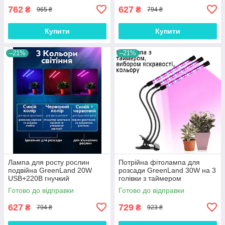
762
627
₴
₴
965 ₴
794 ₴
Купити
Купити
–21%
–21%
Лампа для росту рослин
Потрійна фітолампа для
подвійна GreenLand 20W
розсади GreenLand 30W на 3
USB+220В гнучкий
голівки з таймером
фітосвітильник з таймером,
USB+220В, Gp
Готово до відправки
Готово до відправки
Gp
627
729
₴
₴
794 ₴
923 ₴