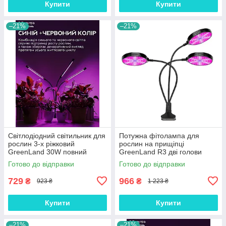
Купити
Купити
–21%
–21%
Світлодіодний світильник для
Потужна фітолампа для
рослин 3-х ріжковий
рослин на прищіпці
GreenLand 30W повний
GreenLand R3 дві голови
спектр з пультом, Gp
45W таймер, Gp
Готово до відправки
Готово до відправки
729
966
₴
₴
923 ₴
1 223 ₴
Купити
Купити
–21%
–21%