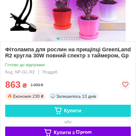
Фітолампа для рослин на прищіпці GreenLand
R2 кругла 30W повний спектр з таймером, Gp
Готово до відправки
Код: NP-GL-R2
Роздріб
863
₴
1 093 ₴
Економія
230 ₴
Залишилось
13 днів
Купити
або
Купити з