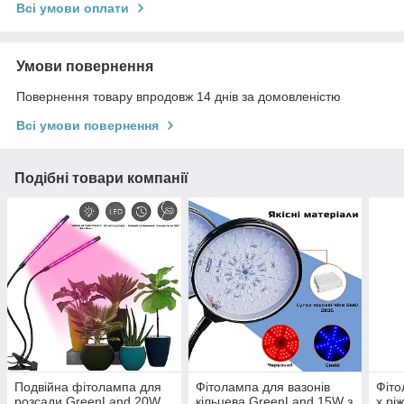
Всі умови оплати
Умови повернення
Повернення товару впродовж 14 днів за домовленістю
Всі умови повернення
Подібні товари компанії
Подвійна фітолампа для
Фітолампа для вазонів
Фіто
розсади GreenLand 20W
кільцева GreenLand 15W з
х рі