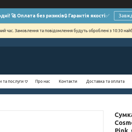
дні! 🚀 Оплата без ризиків
🔒
Гарантія якості
✅
Завжд
очий час. Замовлення та повідомлення будуть оброблені з 10:30 най
и та послуги
Про нас
Контакти
Доставка та оплата
Сумка
Cosmo
Pink,