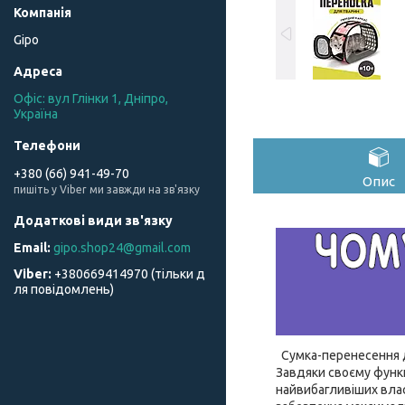
Gipo
Офіс: вул Глінки 1, Дніпро,
Україна
+380 (66) 941-49-70
Опис
пишіть у Viber ми завжди на зв'язку
gipo.shop24@gmail.com
+380669414970 (тільки д
ля повідомлень)
Сумка-перенесення д
Завдяки своєму функц
найвибагливіших вла