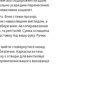
ілем або подорожей поїздом.
вільно усередині перенесення.
 невеликих кошенят.
 Бічні стінки прозорі,
м і навколишнім виглядом, а
 зберігання. Автоперевезення
ів та рептилій. Сумка оснащена
ставку під вашу руку. Ручки
 вийти і повернутися назад.
безпечно. Каркасна котяча
рху є отвори для вентиляції
 перевезення вашого вихованця