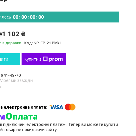
0
0
0
0
0
0
0
0
илось
1 102 ₴
₴
о відправки
Код:
NP-CP-21 Pink L
пити
Купити з
) 941-49-70
 Viber ми завжди
у
ії підключені електронні платежі. Тепер ви можете купити
й товар не покидаючи сайту.