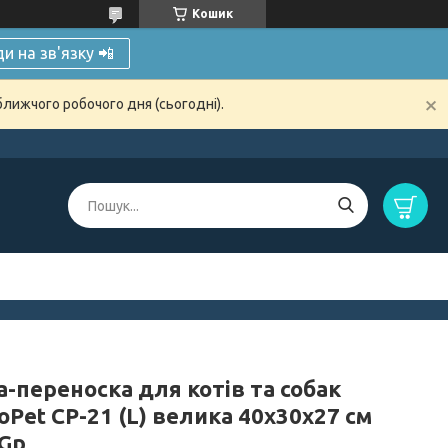
Кошик
и на зв'язку 📲
ближчого робочого дня (сьогодні).
-переноска для котів та собак
Pet CP-21 (L) велика 40x30x27 см
 Gp