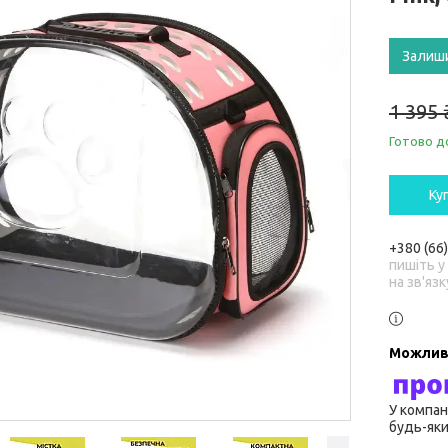
Залиш
1 395 
Готово д
Ку
+380 (66
пишіть у
на зв'язк
У компан
будь-яки