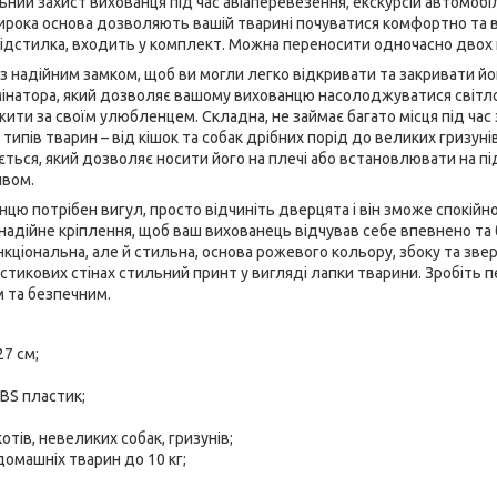
ний захист вихованця під час авіаперевезення, екскурсій автомоб
ирока основа дозволяють вашій тварині почуватися комфортно та 
підстилка, входить у комплект. Можна переносити одночасно двох
 надійним замком, щоб ви могли легко відкривати та закривати його.
інатора, який дозволяє вашому вихованцю насолоджуватися світло
ти за своїм улюбленцем. Складна, не займає багато місця під час
типів тварин – від кішок та собак дрібних порід до великих гризун
ться, який дозволяє носити його на плечі або встановлювати на під
швом.
ю потрібен вигул, просто відчиніть дверцята і він зможе спокійно
надійне кріплення, щоб ваш вихованець відчував себе впевнено та 
нкціональна, але й стильна, основа рожевого кольору, збоку та зве
ластикових стінах стильний принт у вигляді лапки тварини. Зробіть
 та безпечним.
27 см;
ABS пластик;
отів, невеликих собак, гризунів;
омашніх тварин до 10 кг;