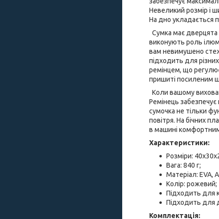
забезпечує максималь
Невеликий розмір і ш
На дно укладається 
Сумка має дверцята з
виконують роль ілюм
вам невимушено стежи
підходить для різних 
ремінцем, що регулює
пришиті посиленим 
Коли вашому вихованц
Ремінець забезпечує 
сумочка не тільки фу
повітря. На бічних п
в машині комфортним
Характеристики:
Розміри: 40x30x
Вага: 840 г;
Матеріал: EVA, 
Колір: рожевий;
Підходить для к
Підходить для д
Комплектація: