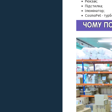
Рюкзак;
Підстилка;
Ілюмінатор;
CosmoPet - турб