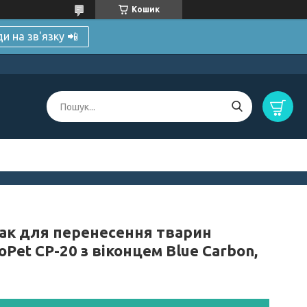
Кошик
и на зв'язку 📲
ак для перенесення тварин
Pet CP-20 з віконцем Blue Carbon,