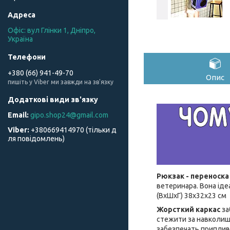
Офіс: вул Глінки 1, Дніпро,
Україна
+380 (66) 941-49-70
Опис
пишіть у Viber ми завжди на зв'язку
gipo.shop24@gmail.com
+380669414970 (тільки д
ля повідомлень)
Рюкзак - переноска
ветеринара. Вона іде
(ВхШхГ) 38x32x23 см
Жорсткий каркас
за
стежити за навколишн
забезпечать приплив