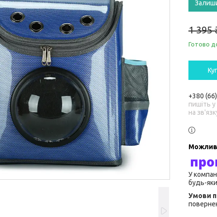
Залиш
1 395 
Готово д
Ку
+380 (66
пишіть у
на зв'язк
У компан
будь-яки
повернен