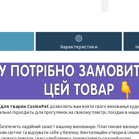
Характеристики
І
 для тварин CosmoPet
дозволить вам взяти свого вихованця куди
ально підходить для прогулянок на свіжому повітрі, поїздки в машин
безпечить надійний захист вашому вихованцю. Пластикове віконце
ім світом та відчувати себе у безпеці. Вентиляційні отвори в ілюм
 свіжого повітря, і ваш улюбленець почуватиметься комфортно.