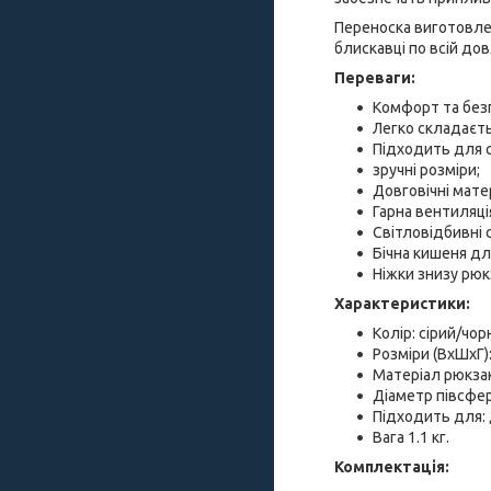
Переноска виготовлена
блискавці по всій дов
Переваги:
Комфорт та без
Легко складаєть
Підходить для со
зручні розміри;
Довговічні мате
Гарна вентиляці
Світловідбивні 
Бічна кишеня дл
Ніжки знизу рюк
Характеристики:
Колір: сірий/чор
Розміри (ВхШхГ)
Матеріал рюкзак
Діаметр півсфер
Підходить для: д
Вага 1.1 кг.
Комплектація: