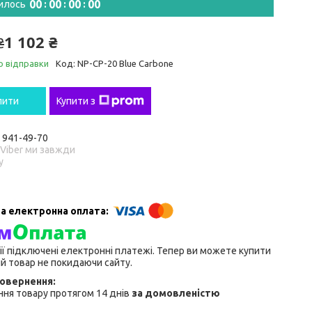
0
0
0
0
0
0
0
0
илось
1 102 ₴
₴
о відправки
Код:
NP-CP-20 Blue Carbone
пити
Купити з
) 941-49-70
 Viber ми завжди
у
ії підключені електронні платежі. Тепер ви можете купити
й товар не покидаючи сайту.
ня товару протягом 14 днів
за домовленістю