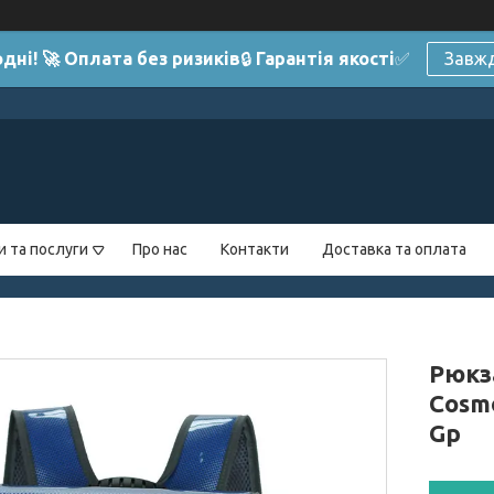
дні! 🚀 Оплата без ризиків
🔒
Гарантія якості
✅
Завжд
и та послуги
Про нас
Контакти
Доставка та оплата
Рюкз
Cosmo
Gp