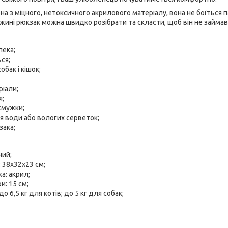
 з міцного, нетоксичного акрилового матеріалу, вона не боїться па
жині рюкзак можна швидко розібрати та скласти, щоб він не займав 
пека;
ся;
бак і кішок;
ріали;
я;
смужки;
я води або вологих серветок;
зака;
ний;
: 38x32x23 см;
а: акрил;
и: 15 см;
о 6,5 кг для котів; до 5 кг для собак;