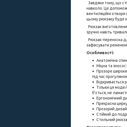
Завдяки тому, що ст
навколо. Це допоможе
вентиляційні отвори
цьому рюкзаку буде к
Рюкзак виготовлений 
зручно навіть тривал
Рюкзак-переноска для
зафіксувати ременем б
Особливості:
Анатомічна спи
Міцна та зносос
Прозоре широке 
під час прогуляно
Відкривається р
Тільки ця модел
б'ється, не ламаєт
Ергономічний ди
Прекрасна цирку
Прозорий дизайн
Стійкий до подря
Стильний рюкзак