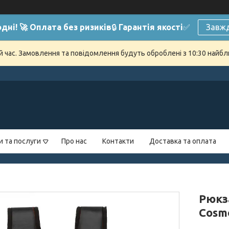
дні! 🚀 Оплата без ризиків
🔒
Гарантія якості
✅
Завжд
й час. Замовлення та повідомлення будуть оброблені з 10:30 найбли
и та послуги
Про нас
Контакти
Доставка та оплата
Рюкз
Cosmo