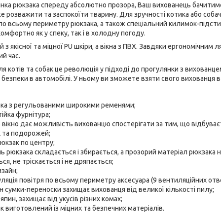
інка рюкзака спереду абсолютно прозора, Ваш вихованець бачитиме
 розважити та заспокоїти тварину. Для зручності котика або собач
 по всьому периметру рюкзака, а також спеціальний килимок-підст
омфортно як у спеку, так і в холодну погоду.
з якісної та міцної PU шкіри, а вікна з ПВХ. Завдяки ергономічним
ий час.
 котів та собак це революція у підході до прогулянки з вихованц
езпеки в автомобілі. У ньому ви зможете взяти свого вихованця в ав
нка з регульованими широкими ременями;
тійка фурнітура;
вікно дає можливість вихованцю спостерігати за тим, що відбуваєт
к та подорожей;
юкзак по центру;
ь рюкзака складається і збирається, а прозорий матеріал рюкзака 
ься, не тріскається і не дряпається;
зайн;
ляція повітря по всьому периметру аксесуара (9 вентиляційних отво
 сумки-переноски захищає вихованця від великої кількості пилу;
пин, захищає від укусів різних комах;
 виготовлений із міцних та безпечних матеріалів.