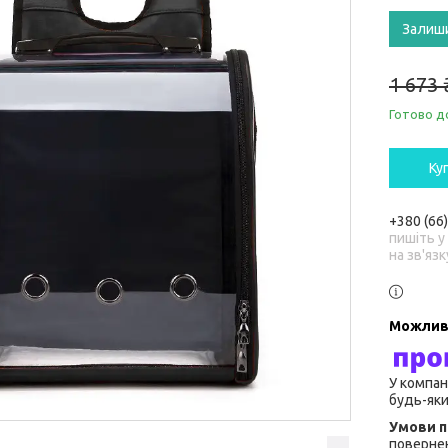
Залиш
1 673 
Готово д
Ку
+380 (66
пишіть у
на зв'язк
У компан
будь-яки
повернен