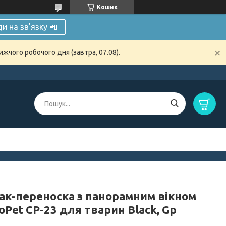
Кошик
и на зв'язку 📲
жчого робочого дня (завтра, 07.08).
ак-переноска з панорамним вікном
Pet CP-23 для тварин Black, Gp