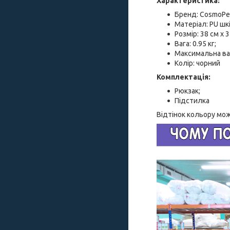
Характеристика:
Бренд: CosmoPe
Матеріал: PU шкі
Розмір: 38 см х 3
Вага: 0.95 кг;
Максимальна ваг
Колір: чорний
Комплектація:
Рюкзак;
Підстилка
Відтінок кольору мож