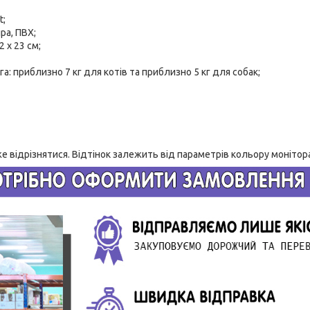
t;
ра, ПВХ;
2 х 23 см;
а: приблизно 7 кг для котів та приблизно 5 кг для собак;
е відрізнятися. Відтінок залежить від параметрів кольору монітор