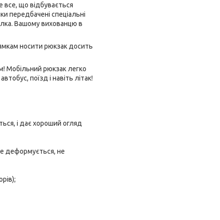
 все, що відбувається
ки передбачені спеціальні
илка. Вашому вихованцю в
 лямкам носити рюкзак досить
ем! Мобільний рюкзак легко
тобус, поїзд і навіть літак!
ься, і дає хороший огляд
не деформується, не
рів);