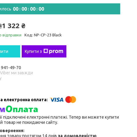
0
0
0
0
0
0
0
0
илось
1 322 ₴
₴
о відправки
Код:
NP-CP-23 Black
пити
Купити з
) 941-49-70
 Viber ми завжди
у
ії підключені електронні платежі. Тепер ви можете купити
й товар не покидаючи сайту.
ня товару протягом 14 днів
за домовленістю