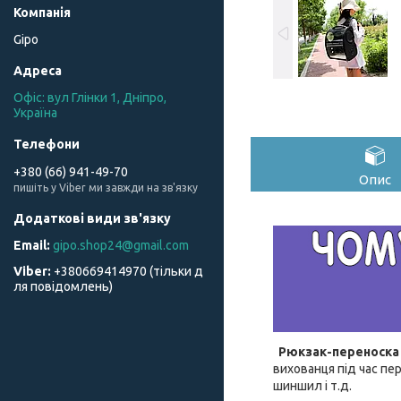
Gipo
Офіс: вул Глінки 1, Дніпро,
Україна
+380 (66) 941-49-70
Опис
пишіть у Viber ми завжди на зв'язку
gipo.shop24@gmail.com
+380669414970 (тільки д
ля повідомлень)
Рюкзак-переноска 
вихованця під час пер
шиншил і т.д.