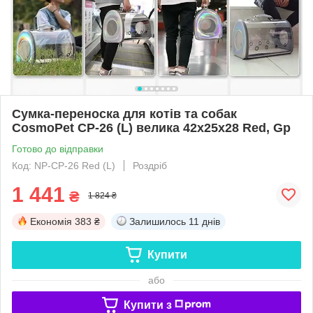
Сумка-переноска для котів та собак
CosmoPet CP-26 (L) велика 42х25х28 Red, Gp
Готово до відправки
Код: NP-CP-26 Red (L)
Роздріб
1 441
₴
1 824 ₴
Економія
383 ₴
Залишилось
11 днів
Купити
або
Купити з