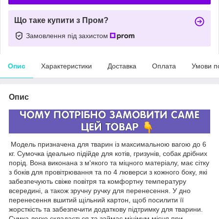
Що таке купити з Пром?
Замовлення під захистом
Опис
Характеристики
Доставка
Оплата
Умови п
Опис
Модель призначена для тварин із максимальною вагою до 6
кг. Сумочка ідеально підійде для котів, гризунів, собак дрібних
порід. Вона виконана з м'якого та міцного матеріалу, має сітку
з боків для провітрювання та по 4 люверси з кожного боку, які
забезпечують свіже повітря та комфортну температуру
всередині, а також зручну ручку для перенесення. У дно
перенесення вшитий щільний картон, щоб посилити її
жорсткість та забезпечити додаткову підтримку для тварини.
Сумка легко складається та займає мінімум місця при