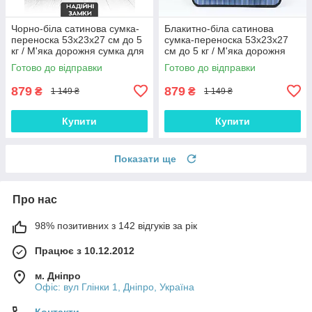
Чорно-біла сатинова сумка-
Блакитно-біла сатинова
переноска 53x23x27 см до 5
сумка-переноска 53x23x27
кг / М'яка дорожня сумка для
см до 5 кг / М'яка дорожня
комфортних подорожей з
сумка для комфортних
Готово до відправки
Готово до відправки
тваринами
подорожей з тваринами
879
879
₴
₴
1 149 ₴
1 149 ₴
Купити
Купити
Показати ще
Про нас
98% позитивних з 142 відгуків за рік
Працює з 10.12.2012
м. Дніпро
Офіс: вул Глінки 1, Дніпро, Україна
Контакти