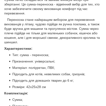
зберіганні. Ця сумка-переноска - відмінний вибір для тих, хто
хоче забезпечити своєму вихованцю комфорт під час
перевезення.
Переноска стане найкращим вибором для перевезення
вихованців у літаку, чудово підійде як ручна поклажа, а також
буде зручна для машини та прогулянок містом. Сумка через
плече підійде не тільки для маленьких собачок, кішечок або
кошеня, але і для морської свинки, декоративного кролика та
шиншил.
Характеристики:
Тип: сумка - переноска;
Призначення: універсальні;
Матеріал: поліуретан, ПВХ;
Підходить для котів, невеликих собак, гризунів;
Підходить для домашніх тварин до 6 кг;
Розміри: 42х25х28 см
Комплектація:
Сумка;
Підстилка;