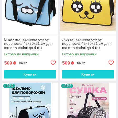
Блакитна тканинна сумка-
Жовта тканинна сумка-
переноска 42x30x21 см для
переноска 42x30x21 см для
котів та собак до 4 кг /
котів та собак до 4 кг /
Дорожній контейнер з сіткою
Дорожній контейнер з сіткою
Готово до відправки
Готово до відправки
та жорстким дном
та жорстким дном
509
509
₴
₴
669 ₴
669 ₴
Купити
Купити
–24%
–24%