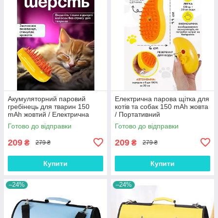
Акумуляторний паровий
Електрична парова щітка для
гребінець для тварин 150
котів та собак 150 mAh жовта
mAh жовтий / Електрична
/ Портативний
силіконова щітка для
акумуляторний гребінець для
Готово до відправки
Готово до відправки
вичісування шерсті котів і
догляду за шерстю тварин
собак
209
209
₴
₴
279 ₴
279 ₴
Купити
Купити
–24%
–24%