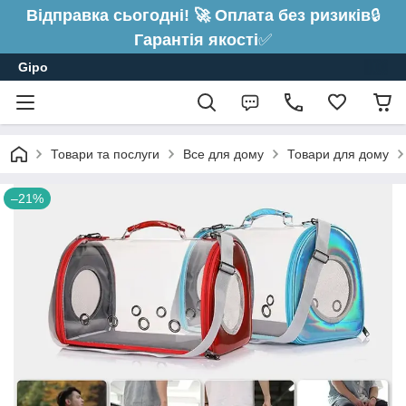
Відправка сьогодні! 🚀 Оплата без ризиків
🔒
Гарантія якості
✅
Gipo
Товари та послуги
Все для дому
Товари для дому
–21%