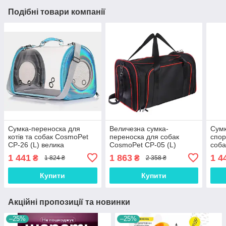
Подібні товари компанії
Сумка-переноска для
Величезна сумка-
Сумк
котів та собак CosmoPet
переноска для собак
спор
CP-26 (L) велика
CosmoPet CP-05 (L)
соба
42х25х28 Blue, Gp
78x47x29 см Black-Red,
28х4
1 441
1 863
1 4
₴
₴
1 824 ₴
2 358 ₴
Gp
Купити
Купити
Акційні пропозиції та новинки
–25%
–25%