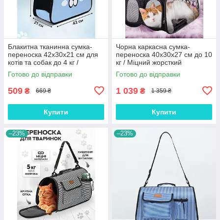
Блакитна тканинна сумка-
Чорна каркасна сумка-
переноска 42x30x21 см для
переноска 40x30x27 см до 10
котів та собак до 4 кг /
кг / Міцний жорсткий
Дорожній контейнер з сіткою
транспортувальний бокс для
Готово до відправки
Готово до відправки
та жорстким дном
котів та собак
509
1 039
₴
₴
669 ₴
1 359 ₴
Купити
Купити
–23%
–23%