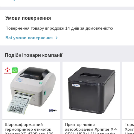
Умови повернення
Повернення товару впродовж 14 днів за домовленістю
Всі умови повернення
Подібні товари компанії
Широкоформатний
Принтер чеків з
Терм
термопринтер етикеток
автообрізачем Xprinter XP-
Xpri
Xprinter XP-470B (до 108
C58H USB+LAN для кафе
Ново