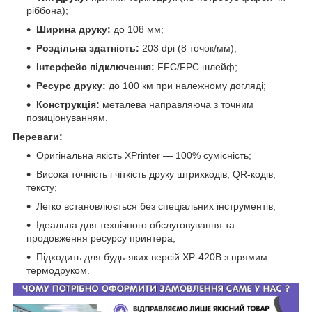
ріббона);
Ширина друку:
до 108 мм;
Роздільна здатність:
203 dpi (8 точок/мм);
Інтерфейс підключення:
FFC/FPC шлейф;
Ресурс друку:
до 100 км при належному догляді;
Конструкція:
металева направляюча з точним
позиціонуванням.
Переваги:
Оригінальна якість XPrinter — 100% сумісність;
Висока точність і чіткість друку штрихкодів, QR-кодів,
тексту;
Легко встановлюється без спеціальних інструментів;
Ідеальна для технічного обслуговування та
продовження ресурсу принтера;
Підходить для будь-яких версій XP-420B з прямим
термодруком.