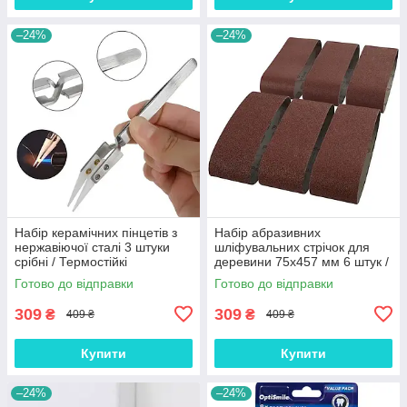
–24%
–24%
Набір керамічних пінцетів з
Набір абразивних
нержавіючої сталі 3 штуки
шліфувальних стрічок для
срібні / Термостійкі
деревини 75х457 мм 6 штук /
антистатичні щипці для
Запасні наждачні стрічки
Готово до відправки
Готово до відправки
дрібних деталей
різної зернистості
309
309
₴
₴
409 ₴
409 ₴
Купити
Купити
–24%
–24%