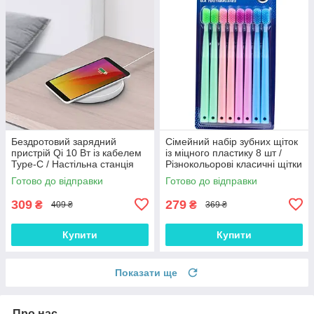
Бездротовий зарядний
Сімейний набір зубних щіток
пристрій Qi 10 Вт із кабелем
із міцного пластику 8 шт /
Type-C / Настільна станція
Різнокольорові класичні щітки
для безпечної зарядки
для щоденної гігієни рота
Готово до відправки
Готово до відправки
смартфонів
309
279
₴
₴
409 ₴
369 ₴
Купити
Купити
Показати ще
Про нас