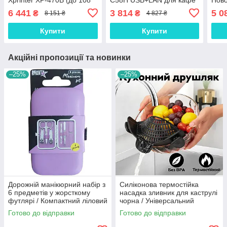
мм) USB Grey, Gp
та кухні Black, Gp
марк
6 441
3 814
5 0
₴
₴
8 151 ₴
4 827 ₴
Купити
Купити
Акційні пропозиції та новинки
–25%
–25%
Дорожній манікюрний набір з
Силіконова термостійка
6 предметів у жорсткому
насадка зливник для каструлі
футлярі / Компактний ліловий
чорна / Універсальний
комплект для комплексного
друшляк кліпса для
Готово до відправки
Готово до відправки
догляду за нігтями
безпечного зливу води