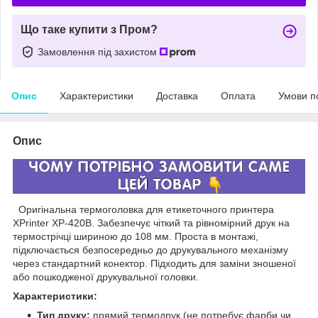
Що таке купити з Пром?
Замовлення під захистом
Опис
Характеристики
Доставка
Оплата
Умови п
Опис
Оригінальна термоголовка для етикеточного принтера
XPrinter XP-420B. Забезпечує чіткий та рівномірний друк на
термострічці шириною до 108 мм. Проста в монтажі,
підключається безпосередньо до друкувального механізму
через стандартний конектор. Підходить для заміни зношеної
або пошкодженої друкувальної головки.
Характеристики:
Тип друку:
прямий термодрук (не потребує фарби чи