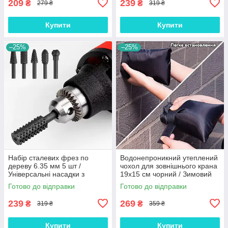
209
239
₴
₴
279 ₴
319 ₴
Купити
Купити
–25%
–25%
Набір сталевих фрез по
Водонепроникний утеплений
дереву 6.35 мм 5 шт /
чохол для зовнішнього крана
Універсальні насадки з
19х15 см чорний / Зимовий
титановим покриттям для
захисний ковпак від
Готово до відправки
Готово до відправки
гравіювання та дрилів
замерзання
239
269
₴
₴
319 ₴
359 ₴
Купити
Купити