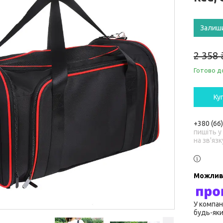
Залиш
2 358 
Готово д
Ку
+380 (66
пишіть у
на зв'язк
У компан
будь-яки