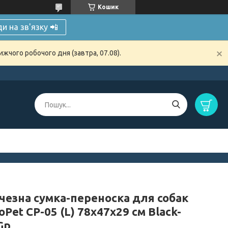
Кошик
и на зв'язку 📲
жчого робочого дня (завтра, 07.08).
чезна сумка-переноска для собак
Pet CP-05 (L) 78x47x29 см Black-
Gp