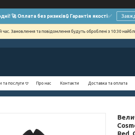
дні! 🚀 Оплата без ризиків
🔒
Гарантія якості
✅
Завжд
й час. Замовлення та повідомлення будуть оброблені з 10:30 найбли
и та послуги
Про нас
Контакти
Доставка та оплата
Вели
Cosmo
Red, 