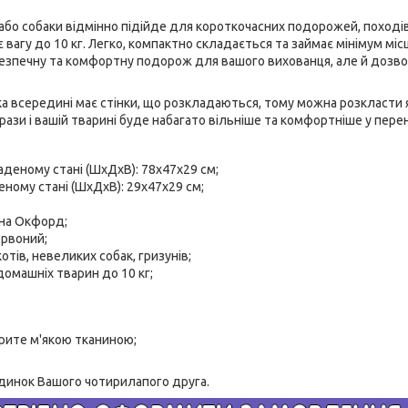
бо собаки відмінно підійде для короткочасних подорожей, походів
 вагу до 10 кг. Легко, компактно складається та займає мінімум міс
безпечну та комфортну подорож для вашого вихованця, але й дозв
ка всередині має стінки, що розкладаються, тому можна розкласти 
рази і вашій тварині буде набагато вільніше та комфортніше у перен
аденому стані (ШхДхВ): 78x47x29 см;
еному стані (ШхДхВ): 29x47x29 см;
ина Окфорд;
ервоний;
отів, невеликих собак, гризунів;
омашніх тварин до 10 кг;
рите м'якою тканиною;
удинок Вашого чотирилапого друга.