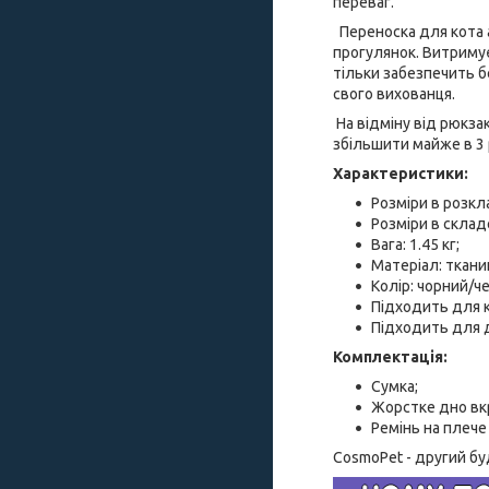
переваг.
Переноска для кота а
прогулянок. Витримує
тільки забезпечить 
свого вихованця.
На відміну від рюкза
збільшити майже в 3 
Характеристики:
Розміри в розкл
Розміри в склад
Вага: 1.45 кг;
Матеріал: ткан
Колір: чорний/ч
Підходить для к
Підходить для д
Комплектація:
Сумка;
Жорстке дно вк
Ремінь на плече
CosmoPet - другий б