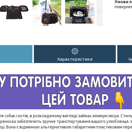
повернен
Характеристики
І
я собак і котів, в розкладеному вигляді займає мінімум місця. Стил
ереноска забезпечить зручне транспортування вашого улюбленця. У
ці. Вона є відмінною альтернативою габаритним пластиковим перен