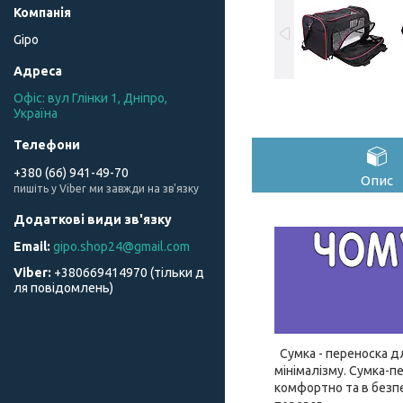
Gipo
Офіс: вул Глінки 1, Дніпро,
Україна
+380 (66) 941-49-70
Опис
пишіть у Viber ми завжди на зв'язку
gipo.shop24@gmail.com
+380669414970 (тільки д
ля повідомлень)
Сумка - переноска дл
мінімалізму. Сумка-п
комфортно та в безпе