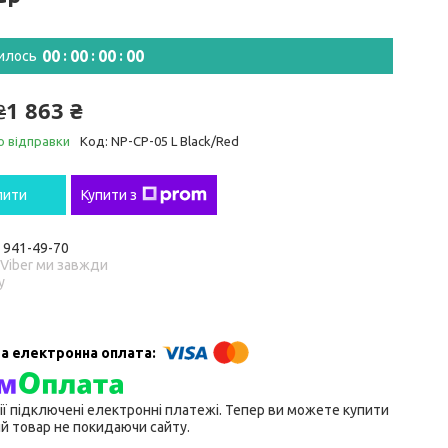
0
0
0
0
0
0
0
0
илось
1 863 ₴
₴
о відправки
Код:
NP-CP-05 L Black/Red
пити
Купити з
) 941-49-70
 Viber ми завжди
у
ії підключені електронні платежі. Тепер ви можете купити
й товар не покидаючи сайту.