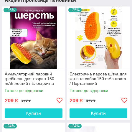
Акційні пропозиції та новинки
–25%
–25%
Акумуляторний паровий
Електрична парова щітка для
гребінець для тварин 150
котів та собак 150 mAh жовта
mAh жовтий / Електрична
/ Портативний
силіконова щітка для
акумуляторний гребінець для
Готово до відправки
Готово до відправки
вичісування шерсті котів і
догляду за шерстю тварин
собак
209
209
₴
₴
279 ₴
279 ₴
Купити
Купити
–24%
–24%