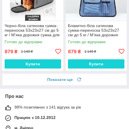
Чорно-біла сатинова сумка-
Блакитно-біла сатинова
переноска 53x23x27 см до 5
сумка-переноска 53x23x27
кг / М'яка дорожня сумка для
см до 5 кг / М'яка дорожня
комфортних подорожей з
сумка для комфортних
Готово до відправки
Готово до відправки
тваринами
подорожей з тваринами
879
879
₴
₴
1 149 ₴
1 149 ₴
Купити
Купити
Показати ще
Про нас
98% позитивних з 141 відгука за рік
Працює з 10.12.2012
м. Дніпро