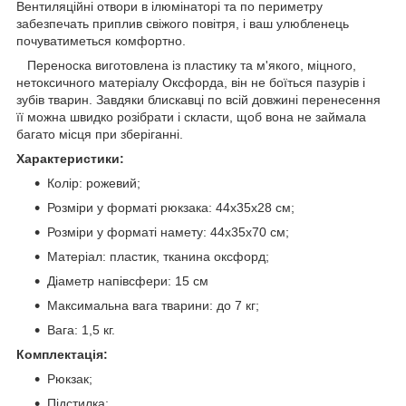
Вентиляційні отвори в ілюмінаторі та по периметру
забезпечать приплив свіжого повітря, і ваш улюбленець
почуватиметься комфортно.
Переноска виготовлена із пластику та м'якого, міцного,
нетоксичного матеріалу Оксфорда, він не боїться пазурів і
зубів тварин. Завдяки блискавці по всій довжині перенесення
її можна швидко розібрати і скласти, щоб вона не займала
багато місця при зберіганні.
Характеристики:
Колір: рожевий;
Розміри у форматі рюкзака: 44x35x28 см;
Розміри у форматі намету: 44х35х70 см;
Матеріал: пластик, тканина оксфорд;
Діаметр напівсфери: 15 см
Максимальна вага тварини: до 7 кг;
Вага: 1,5 кг.
Комплектація:
Рюкзак;
Підстилка;