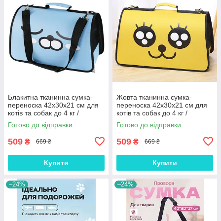
Блакитна тканинна сумка-
Жовта тканинна сумка-
переноска 42x30x21 см для
переноска 42x30x21 см для
котів та собак до 4 кг /
котів та собак до 4 кг /
Дорожній контейнер з сіткою
Дорожній контейнер з сіткою
Готово до відправки
Готово до відправки
та жорстким дном
та жорстким дном
509
509
₴
₴
669 ₴
669 ₴
Купити
Купити
–24%
–24%