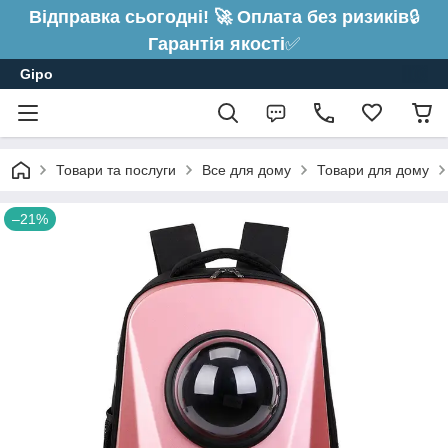
Відправка сьогодні! 🚀 Оплата без ризиків
🔒
Гарантія якості
✅
Gipo
Товари та послуги
Все для дому
Товари для дому
–21%