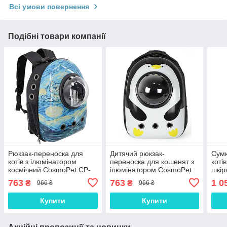
Всі умови повернення
Подібні товари компанії
Рюкзак-переноска для
Дитячий рюкзак-
Сумк
котів з ілюмінатором
переноска для кошенят з
коті
космічний CosmoPet CP-
ілюмінатором CosmoPet
шкір
87 Зоряна ніч, Gp
CP-87 Пінгвін, Gp
Gp
763
763
1 0
₴
₴
966 ₴
966 ₴
Купити
Купити