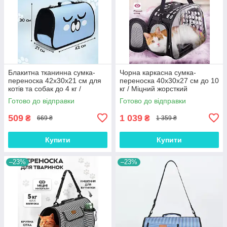
Блакитна тканинна сумка-
Чорна каркасна сумка-
переноска 42x30x21 см для
переноска 40x30x27 см до 10
котів та собак до 4 кг /
кг / Міцний жорсткий
Дорожній контейнер з сіткою
транспортувальний бокс для
Готово до відправки
Готово до відправки
та жорстким дном
котів та собак
509
1 039
₴
₴
669 ₴
1 359 ₴
Купити
Купити
–23%
–23%