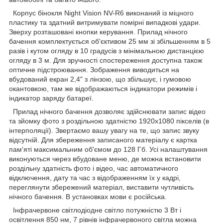
Корпус бінокля Night Vision NV-R6 виконаний із міцного
пластику та здатний витримувати помірні випадкові удари.
Зверху розташовані кнопки керування. Прилад нічного
бачення комплектується об'єктивом 25 мм зі збільшенням в 5
разів і кутом огляду в 10 градусів з мінімальною дистанцією
огляду в 3 м. Для зручності спостереження доступна також
оптичне підстроювання. Зображення виводиться на
вбудований екран 2,4" з лінзою, що збільшує, і гумовою
окантовкою, там же відображаються індикатори режимів і
індикатор заряду батареї.
Прилад нічного бачення дозволяє здійснювати запис відео
та зйомку фото з роздільною здатністю 1920х1080 пікселів (в
інтерполяції). Звертаємо вашу увагу на те, що запис звуку
відсутній. Для збереження записаного матеріалу є картка
пам'яті максимальним об'ємом до 128 Гб. Усі налаштування
виконуються через вбудоване меню, де можна встановити
роздільну здатність фото і відео, час автоматичного
відключення, дату та час з відображенням їх у кадрі,
переглянути збережений матеріал, виставити чутливість
нічного бачення. В установках мови є російська.
Інфрачервоне світлодіодне світло потужністю 3 Вт і
освітлення 850 нм, 7 рівнів інфрачервоного світла можна