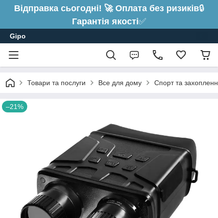
Відправка сьогодні! 🚀 Оплата без ризиків
🔒
Гарантія якості
✅
Gipo
Товари та послуги
Все для дому
Спорт та захоплен
–21%