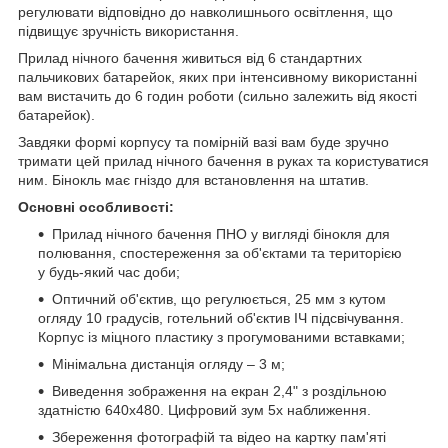
регулювати відповідно до навколишнього освітлення, що
підвищує зручність використання.
Прилад нічного бачення живиться від 6 стандартних
пальчикових батарейок, яких при інтенсивному використанні
вам вистачить до 6 годин роботи (сильно залежить від якості
батарейок).
Завдяки формі корпусу та помірній вазі вам буде зручно
тримати цей прилад нічного бачення в руках та користуватися
ним. Бінокль має гніздо для встановлення на штатив.
Основні особливості:
Прилад нічного бачення ПНО у вигляді бінокля для
полювання, спостереження за об'єктами та територією
у будь-який час доби;
Оптичний об'єктив, що регулюється, 25 мм з кутом
огляду 10 градусів, готельний об'єктив ІЧ підсвічування.
Корпус із міцного пластику з прогумованими вставками;
Мінімальна дистанція огляду – 3 м;
Виведення зображення на екран 2,4" з роздільною
здатністю 640х480. Цифровий зум 5х наближення.
Збереження фотографій та відео на картку пам'яті