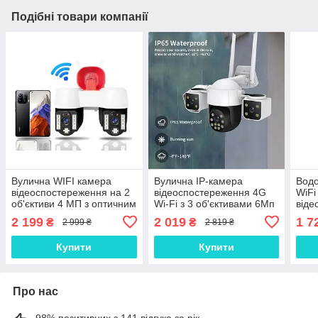
Подібні товари компанії
Вулична WIFI камера
Вулична IP-камера
Водо
відеоспостереження на 2
відеоспостереження 4G
WiFi
об'єктиви 4 МП з оптичним
Wi-Fi з 3 об'єктивами 6Мп
віде
зумом 10x /
/ Охоронна камера з
IP66
2 199
2 019
1 7
₴
₴
2 999 ₴
2 819 ₴
водонепроникна PTZ IP-
нічним баченням
Пово
камера з нічним баченням
охо
Купити
Купити
Про нас
98% позитивних з 141 відгука за рік