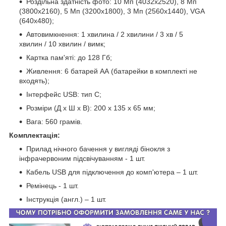
Роздільна здатність фото: 10 Мп (4032х2520), 8 Мп
(3800х2160), 5 Мп (3200х1800), 3 Мп (2560х1440), VGA
(640х480);
Автовимкнення: 1 хвилина / 2 хвилини / 3 хв / 5
хвилин / 10 хвилин / вимк;
Картка пам'яті: до 128 Гб;
Живлення: 6 батарей АА (батарейки в комплекті не
входять);
Інтерфейс USB: тип C;
Розміри (Д х Ш х В): 200 х 135 х 65 мм;
Вага: 560 грамів.
Комплектація:
Прилад нічного бачення у вигляді бінокля з
інфрачервоним підсвічуванням - 1 шт.
Кабель USB для підключення до комп'ютера – 1 шт.
Ремінець - 1 шт.
Інструкція (англ.) – 1 шт.