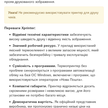
прояв друкованого зображення.
Увага!
Не рекомендуємо використовувати принтер для друку
чеків.
Переваги Xprinter:
Відмінні технічні характеристики
забезпечують
високу швидкість друку і відмінну якість зображення.
Значний робочий ресурс.
У приладі використаний
якісний термоелемент з великим запасом міцності, який
забезпечить безперебійну і тривалу експлуатацію
обладнання.
Сумісність з програмами.
Термопринтер без
проблем синхронізується з програмами автоматизації
обліку на базі ОС Windows, включаючи і програми, що
використовуються оператором «Нова Пошта».
Компактні габарити.
Принтер відрізняється досить
скромними розмірами і невеликою вагою, для його
установки не потрібно багато місця.
Демократична вартість.
Як офіційний представник
виробника, ми пропонуємо гранично низькі ціни на