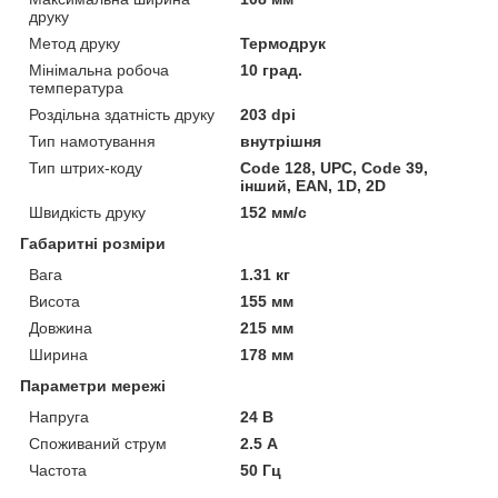
друку
Метод друку
Термодрук
Мінімальна робоча
10 град.
температура
Роздільна здатність друку
203 dpi
Тип намотування
внутрішня
Тип штрих-коду
Code 128, UPC, Code 39,
інший, EAN, 1D, 2D
Швидкість друку
152 мм/с
Габаритні розміри
Вага
1.31 кг
Висота
155 мм
Довжина
215 мм
Ширина
178 мм
Параметри мережі
Напруга
24 В
Споживаний струм
2.5 А
Частота
50 Гц