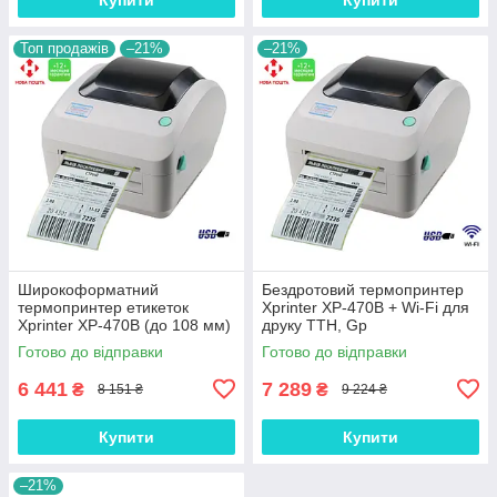
Топ продажів
–21%
–21%
Широкоформатний
Бездротовий термопринтер
термопринтер етикеток
Xprinter XP-470B + Wi-Fi для
Xprinter XP-470B (до 108 мм)
друку ТТН, Gp
USB Grey, Gp
Готово до відправки
Готово до відправки
6 441
7 289
₴
₴
8 151 ₴
9 224 ₴
Купити
Купити
–21%