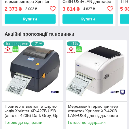
термопринтера Xprinter
C58H USB+LAN для кафе
ТТН 
XP-420B інтерфейс USB,
та кухні Black, Gp
2 373
3 814
5 0
₴
₴
3 003 ₴
4 827 ₴
Gp
Купити
Купити
Акційні пропозиції та новинки
Топ продажів
–21%
–21%
Принтер етикеток та штрих-
Мережевий термопринтер
кодів Xprinter XP-427B USB
етикеток Xprinter XP-420B
(аналог 420B) Dark Grey, Gp
LAN+USB для віддаленого
друку, Gp
Готово до відправки
Готово до відправки