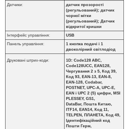
Датчики:
датчик прозорості
(регульований); датчик
чорної мітки
(регульований); Датчик
відкритої кришки
Інтерфейс управління:
USB
Панель управління:
1 кнопка подачі і 1
двоколірний світлодіод
Друковані штрих-коди:
1D: Code128 ABC,
Code128UCC, EAN128,
Чергування 2 з 5, Код 39,
Код 93, EAN-13, EAN-8,
EAN-128,
Codabar,
POSTNET, UPC-A, UPC-E,
EAN і UPC 2 (5) цифри, MSI
PLESSEY, GS1,
DataBar,
Пошта Китаю,
ITF14, EAN14, Код 11,
TELPEN, ПЛАНЕТА, Код 49,
Ідентифікаційний код
Пошти Герм,