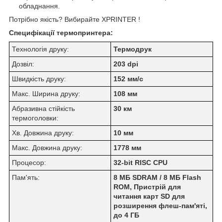
обладнання.
Потрібно якість? Вибирайте XPRINTER !
Специфікації термопринтера:
Технологія друку:
Термодрук
Дозвіл:
203 dpi
Швидкість друку:
152 мм/с
Макс. Ширина друку:
108 мм
Абразивна стійкість
30 км
термоголовки:
Хв. Довжина друку:
10 мм
Макс. Довжина друку:
1778 мм
Процесор:
32-bit RISC CPU
Пам'ять:
8 МБ SDRAM / 8 МБ Flash
ROM, Пристрій для
читання карт SD для
розширення флеш-пам'яті,
до 4 ГБ