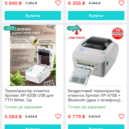
5 840
6 356
₴
₴
7 391 ₴
8 044 ₴
Купити
Купити
–21%
–21%
Термопринтер етикеток
Бездротовий термопринтер
Xprinter XP-420B USB для
етикеток Xprinter XP-470B +
ТТН White, Gp
Bluetooth (друк з телефону),
Gp
Готово до відправки
Готово до відправки
5 084
6 779
₴
₴
6 434 ₴
8 579 ₴
Купити
Купити