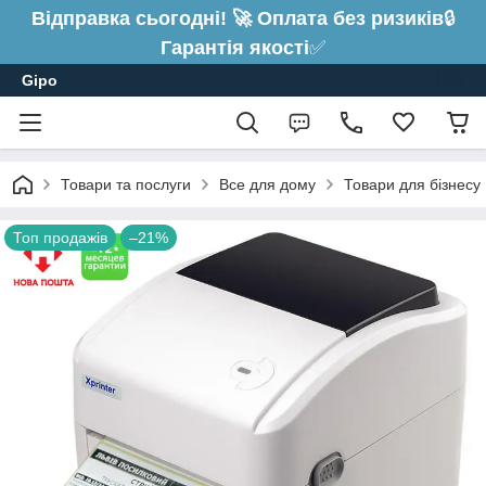
Відправка сьогодні! 🚀 Оплата без ризиків
🔒
Гарантія якості
✅
Gipo
Товари та послуги
Все для дому
Товари для бізнесу
Топ продажів
–21%