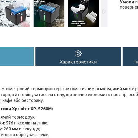
повернен
Характеристики
І
0-міліметровий термопринтер з автоматичним різаком, який може р
тора, а й підвішуватися на стіну, що значно економить простір, ос
і кафе або ресторану.
тики Xprinter XP-S260M:
рямий термодрук;
и: 576 пікселів на лінію;
: 260 мм в секунду;
ичного обрізувача чеків;