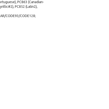
ortuguese), PC863 (Canadian-
illic#2), PC852 (Latin2),
BAR/CODE93/CODE128;