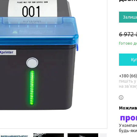
Залиш
6 972 
Готово д
Ку
+380 (66
пишіть у
на зв'язк
У компан
будь-яки