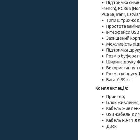
Підтримка символ
French), PC865 (Nor
PC858, IranII, Latvi
Типи штрих-ко
Простота заміни
Інтерфейси USB+
Захищений корпу
Можливість під
Підтримка друку
Розмір буфера па
Ширина друку 48 
Використання т
Розмір корпусу 1
Вага: 0,89 кг.
Комплектація:
Принтер;
Блок живлення;
Кабель живленн
USB-кабель для
Кабель RJ-11 дл
Диск