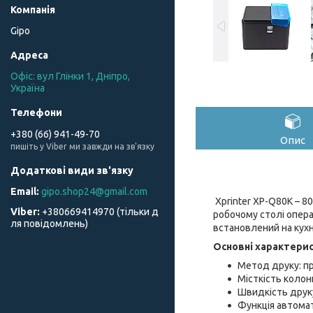
Gipo
Офіс: вул Глінки 1, Дніпро,
Україна
+380 (66) 941-49-70
Опис
пишіть у Viber ми завжди на зв'язку
gipo.shop24@gmail.com
Xprinter XP-Q80K – 8
+380669414970 (тільки д
робочому столі опера
ля повідомлень)
встановлений на кухн
Основні характерис
Метод друку: п
Місткість колонк
Швидкість друку
Функція автомат