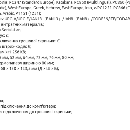
ів: PC347 (Standard Europe), Katakana, PC850 (Multilingual), PC860 (P
dic), West Europe, Greek, Hebrew, East Europe, Iran, WPC1252, PC866 (Cyr
an, Arabic, PT151 (1251);
дів: UPC-A/UPC-E/JAN13（EAN13）/JAN8（EAN8）/CODE39/ITF/CODA
 витратних матеріалів;
Serial+Lan;
с: є;
ключення грошової скриньки: Є;
 штрих-кодів: Є;
м'яті: 256 Кб;
мм, 52 мм, 64 мм, 72 мм, 76 мм, 80 мм;
ермопаперу шириною 80 мм;
68 × 130 × 123,5 мм (Д × Ш × В);
я;
 підключення до комп'ютера;
я підключення до грошової скриньки;