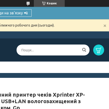
Кошик
и на зв'язку 📲
ближчого робочого дня (сьогодні).
ний принтер чеків Xprinter XP-
 USB+LAN вологозахищений з
ком, Gp