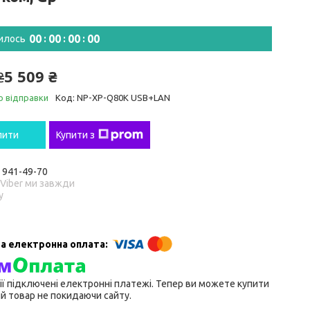
0
0
0
0
0
0
0
0
илось
5 509 ₴
₴
о відправки
Код:
NP-XP-Q80K USB+LAN
пити
Купити з
) 941-49-70
 Viber ми завжди
у
ії підключені електронні платежі. Тепер ви можете купити
й товар не покидаючи сайту.