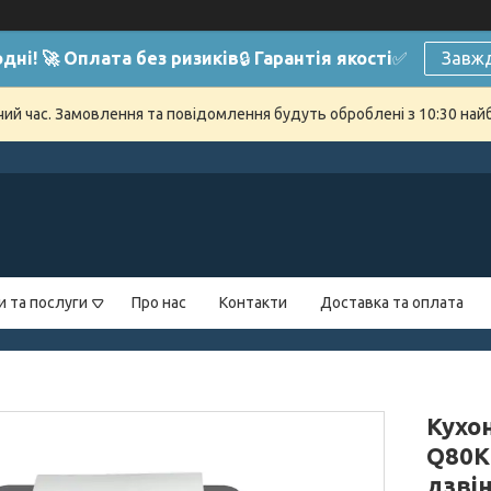
дні! 🚀 Оплата без ризиків
🔒
Гарантія якості
✅
Завжд
очий час. Замовлення та повідомлення будуть оброблені з 10:30 най
и та послуги
Про нас
Контакти
Доставка та оплата
Кухон
Q80K
дзвін