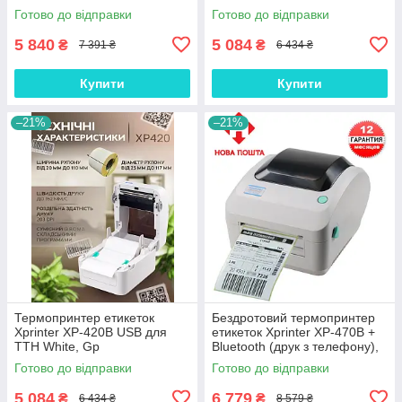
маркетплейсів White, Gp
Готово до відправки
Готово до відправки
5 840
5 084
₴
₴
7 391 ₴
6 434 ₴
Купити
Купити
–21%
–21%
Термопринтер етикеток
Бездротовий термопринтер
Xprinter XP-420B USB для
етикеток Xprinter XP-470B +
ТТН White, Gp
Bluetooth (друк з телефону),
Gp
Готово до відправки
Готово до відправки
5 084
6 779
₴
₴
6 434 ₴
8 579 ₴