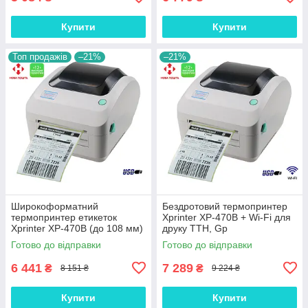
Купити
Купити
Топ продажів
–21%
–21%
Широкоформатний
Бездротовий термопринтер
термопринтер етикеток
Xprinter XP-470B + Wi-Fi для
Xprinter XP-470B (до 108 мм)
друку ТТН, Gp
USB Grey, Gp
Готово до відправки
Готово до відправки
6 441
7 289
₴
₴
8 151 ₴
9 224 ₴
Купити
Купити