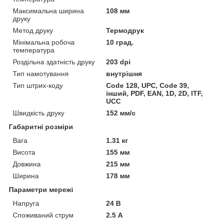
Максимальна ширина
108 мм
друку
Метод друку
Термодрук
Мінімальна робоча
10 град.
температура
Роздільна здатність друку
203 dpi
Тип намотування
внутрішня
Тип штрих-коду
Code 128, UPC, Code 39,
інший, PDF, EAN, 1D, 2D, ITF,
UCC
Швидкість друку
152 мм/с
Габаритні розміри
Вага
1.31 кг
Висота
155 мм
Довжина
215 мм
Ширина
178 мм
Параметри мережі
Напруга
24 В
Споживаний струм
2.5 А