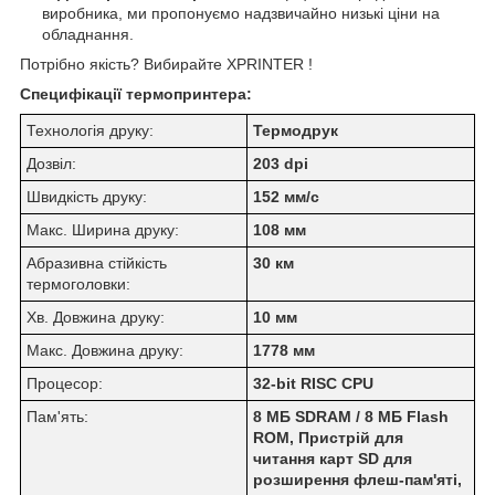
виробника, ми пропонуємо надзвичайно низькі ціни на
обладнання.
Потрібно якість? Вибирайте XPRINTER !
Специфікації термопринтера:
Технологія друку:
Термодрук
Дозвіл:
203 dpi
Швидкість друку:
152 мм/с
Макс. Ширина друку:
108 мм
Абразивна стійкість
30 км
термоголовки:
Хв. Довжина друку:
10 мм
Макс. Довжина друку:
1778 мм
Процесор:
32-bit RISC CPU
Пам'ять:
8 МБ SDRAM / 8 МБ Flash
ROM, Пристрій для
читання карт SD для
розширення флеш-пам'яті,