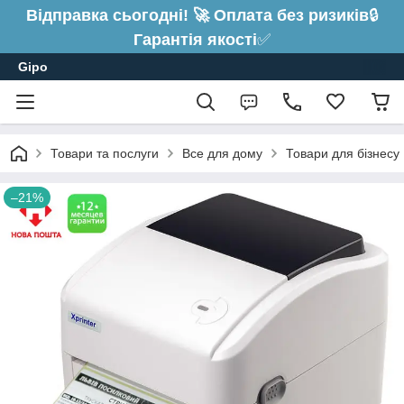
Відправка сьогодні! 🚀 Оплата без ризиків
🔒
Гарантія якості
✅
Gipo
Товари та послуги
Все для дому
Товари для бізнесу
–21%