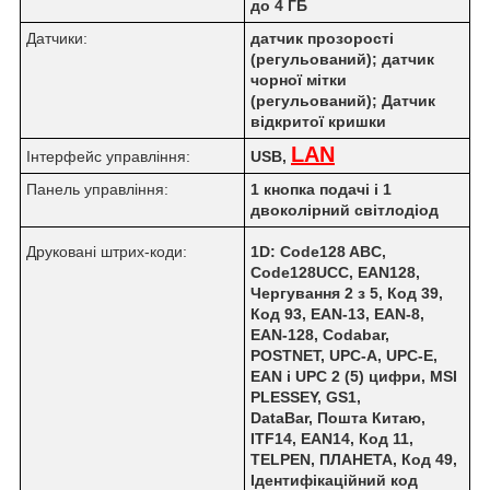
до 4 ГБ
Датчики:
датчик прозорості
(регульований); датчик
чорної мітки
(регульований); Датчик
відкритої кришки
LAN
Інтерфейс управління:
USB,
Панель управління:
1 кнопка подачі і 1
двоколірний світлодіод
Друковані штрих-коди:
1D: Code128 ABC,
Code128UCC, EAN128,
Чергування 2 з 5, Код 39,
Код 93, EAN-13, EAN-8,
EAN-128,
Codabar,
POSTNET, UPC-A, UPC-E,
EAN і UPC 2 (5) цифри, MSI
PLESSEY, GS1,
DataBar,
Пошта Китаю,
ITF14, EAN14, Код 11,
TELPEN, ПЛАНЕТА, Код 49,
Ідентифікаційний код