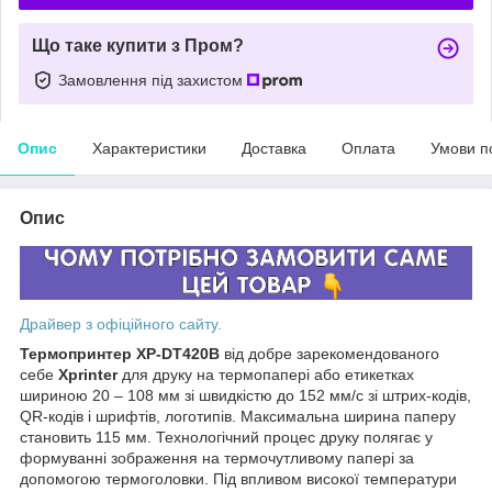
Що таке купити з Пром?
Замовлення під захистом
Опис
Характеристики
Доставка
Оплата
Умови п
Опис
Драйвер з офіційного сайту.
Термопринтер XP-DT420B
від добре зарекомендованого
себе
Xprinter
для друку на термопапері або етикетках
шириною 20 – 108 мм зі швидкістю до 152 мм/с зі штрих-кодів,
QR-кодів і шрифтів, логотипів. Максимальна ширина паперу
становить 115 мм. Технологічний процес друку полягає у
формуванні зображення на термочутливому папері за
допомогою термоголовки. Під впливом високої температури