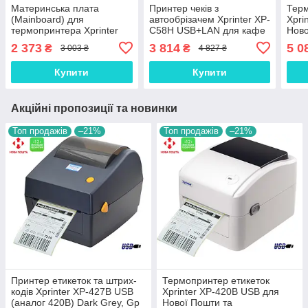
Материнська плата
Принтер чеків з
Терм
(Mainboard) для
автообрізачем Xprinter XP-
Xpri
термопринтера Xprinter
C58H USB+LAN для кафе
Ново
XP-420B інтерфейс USB,
та кухні Black, Gp
марк
2 373
3 814
5 0
₴
₴
3 003 ₴
4 827 ₴
Gp
Купити
Купити
Акційні пропозиції та новинки
Топ продажів
–21%
Топ продажів
–21%
Принтер етикеток та штрих-
Термопринтер етикеток
кодів Xprinter XP-427B USB
Xprinter XP-420B USB для
(аналог 420B) Dark Grey, Gp
Нової Пошти та