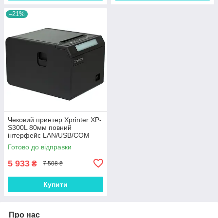
–21%
Чековий принтер Xprinter XP-
S300L 80мм повний
інтерфейс LAN/USB/COM
Black, Gp
Готово до відправки
5 933
₴
7 508 ₴
Купити
Про нас