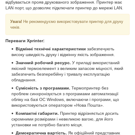
відбувається прояв друкованого зображення. Принтер має
LAN порт, що дозволяє підключати принтер до мережі LAN.
Увага!
Не рекомендуємо використовувати принтер для друку
чеків.
Переваги Xprinter:
Відмінні технічні характеристики
забезпечують
високу швидкість друку і відмінну якість зображення.
Значний робочий ресурс.
У приладі використаний
якісний термоелемент з великим запасом міцності, який
забезпечить безперебійну і тривалу експлуатацію
обладнання.
Сумісність з програмами.
Термопринтер без
проблем синхронізується з програмами автоматизації
обліку на базі ОС Windows, включаючи і програми, що
використовуються оператором «Нова Пошта».
Компактні габарити.
Принтер відрізняється досить
скромними розмірами і невеликою вагою, для його
установки не потрібно багато місця.
Демократична вартість.
Як офіційний представник