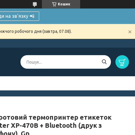
Кошик
и на зв'язку 📲
жчого робочого дня (завтра, 07.08).
ротовий термопринтер етикеток
ter XP-470B + Bluetooth (друк з
фону), Gp