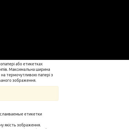
опапері або етикетках
отипів. Максимальна ширина
 на термочутливою папері з
ваного зображення.
тслаиваемые етикетки
ну якість зображення.