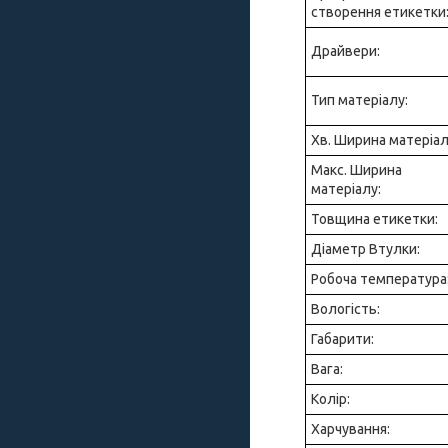
створення етикетки
Драйвери:
Тип матеріалу:
Хв. Ширина матеріал
Макс. Ширина
матеріалу:
Товщина етикетки:
Діаметр Втулки:
Робоча температура
Вологість:
Габарити:
Вага:
Колір:
Харчування: