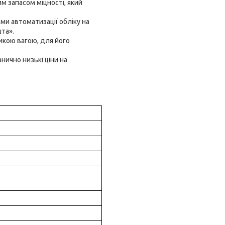
м запасом міцності, який
и автоматизації обліку на
та».
икою вагою, для його
нично низькі ціни на