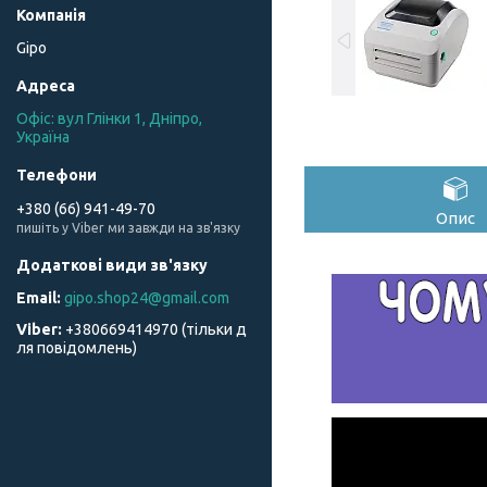
Gipo
Офіс: вул Глінки 1, Дніпро,
Україна
+380 (66) 941-49-70
Опис
пишіть у Viber ми завжди на зв'язку
gipo.shop24@gmail.com
+380669414970 (тільки д
ля повідомлень)