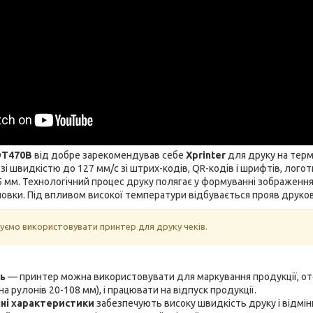
DT470B
від добре зарекомендував себе
Xprinter
для друку на терм
зі швидкістю до 127 мм/с зі штрих-кодів, QR-кодів і шрифтів, лог
 мм. Технологічний процес друку полягає у формуванні зображення
вки. Під впливом високої температури відбувається прояв друко
ємо використовувати принтер для друку чеків.
ть
— принтер можна використовувати для маркування продукції, о
а рулонів 20-108 мм), і працювати на відпуск продукції.
чні характеристики
забезпечують високу швидкість друку і відмін