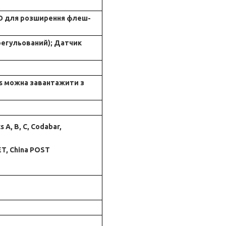
 SD для розширення флеш-
(регульований); Датчик
s можна завантажити з
 A, B, C, Codabar,
ET, China POST