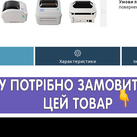
повернен
Характеристики
І