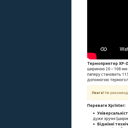
Термопринтер XP-
шириною 20 – 108 мм 
паперу становить 115
допомогою термоголо
Увага!
Не рекоменду
Переваги Xprinter:
Універсальніс
дуже зручні (ширин
Відмінні техні