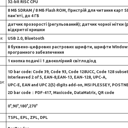
32-bit RISC CPU
8 МБ SDRAM / 8 МБ Flash ROM, Пристрій для читання карт
пам'яті, до 4 ГБ
датчик прозорості (регульований); датчик чорної мітки 
відкритої кришки
я:
USB 2.0, Bluetooth
8 буквено-цифрових растрових шрифти, шрифти Window
програмного забезпечення
1 кнопка подачі і 1 двоколірний світлодіод
1D bar code: Code 39, Code 93, Code 128UCC, Code 128 subsets
Interleaved 2 of 5, EAN-8,EAN-13, EAN-128, UPC-A,
ди:
UPC-E, EAN and UPC 2(5) digits add-on, MSI PLESSEY, POSTN
2D bar code：PDF-417, Maxicode, DataMatrix, QR code
0°,90°,180°,270°
TSPL, EPL, ZPL, DPL