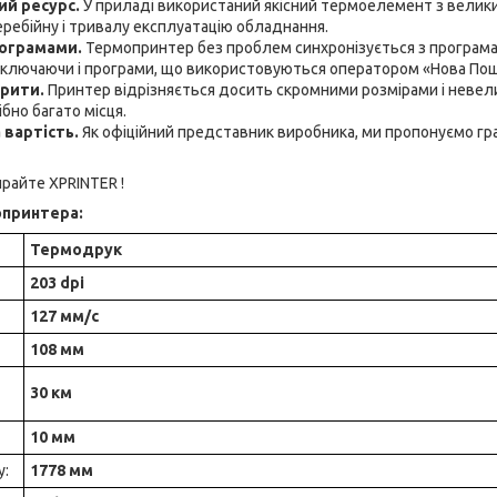
ий ресурс.
У приладі використаний якісний термоелемент з велики
ребійну і тривалу експлуатацію обладнання.
рограмами.
Термопринтер без проблем синхронізується з програмам
включаючи і програми, що використовуються оператором «Нова Пош
арити.
Принтер відрізняється досить скромними розмірами і невел
бно багато місця.
вартість.
Як офіційний представник виробника, ми пропонуємо гра
ирайте XPRINTER !
опринтера:
Термодрук
203 dpi
127 мм/с
108 мм
30 км
10 мм
у:
1778 мм