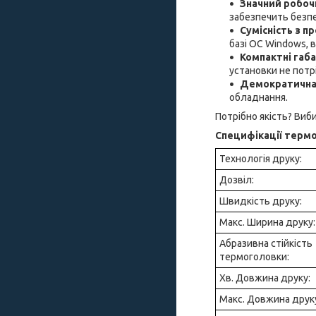
Значний робоч
забезпечить безпе
Сумісність з п
базі ОС Windows, 
Компактні габ
установки не потрі
Демократична 
обладнання.
Потрібно якість? Виб
Специфікації терм
Технологія друку:
Дозвіл:
Швидкість друку:
Макс. Ширина друку:
Абразивна стійкість
термоголовки:
Хв. Довжина друку:
Макс. Довжина друк