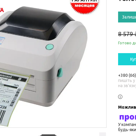
Залиш
8 579 
Готово д
Ку
+380 (66
пишіть у
на зв'язк
У компан
будь-яки