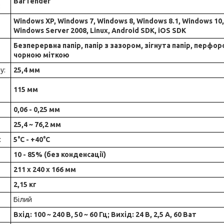
BarTender
:
Windows XP, Windows 7, Windows 8, Windows 8.1, Windows 10
Windows Server 2008, Linux, Android SDK, iOS SDK
Безперервна папір, папір з зазором, зігнута папір, перфоро
чорною міткою
у:
25,4 мм
115 мм
0,06 - 0,25 мм
25,4 ~ 76,2 мм
:
5°C - +40°C
10 - 85% (без конденсації)
211 х 240 х 166 мм
2,15 кг
Білий
Вхід: 100 ~ 240 В, 50 ~ 60 Гц; Вихід: 24 В, 2,5 А, 60 Ват