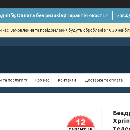
дні! 🚀 Оплата без ризиків
🔒
Гарантія якості
✅
Завжд
й час. Замовлення та повідомлення будуть оброблені з 10:30 найбли
и та послуги
Про нас
Контакти
Доставка та оплата
Безд
Xprin
теле