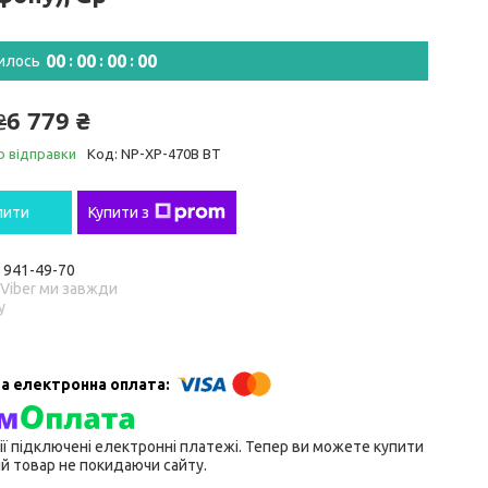
0
0
0
0
0
0
0
0
илось
6 779 ₴
₴
о відправки
Код:
NP-XP-470B BT
пити
Купити з
) 941-49-70
 Viber ми завжди
у
ії підключені електронні платежі. Тепер ви можете купити
й товар не покидаючи сайту.