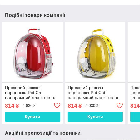
Подібні товари компанії
Прозорий рюкзак-
Прозорий рюкзак-
Проз
переноска Pet Cat
переноска Pet Cat
пере
панорамний для котів та
панорамний для котів та
пано
собак Red, Gp
собак Yellow, Gp
соба
814
814
814
₴
₴
1 030 ₴
1 030 ₴
Купити
Купити
Акційні пропозиції та новинки