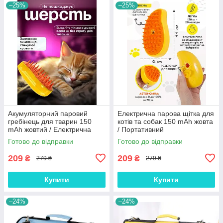
–25%
–25%
Акумуляторний паровий
Електрична парова щітка для
гребінець для тварин 150
котів та собак 150 mAh жовта
mAh жовтий / Електрична
/ Портативний
силіконова щітка для
акумуляторний гребінець для
Готово до відправки
Готово до відправки
вичісування шерсті котів і
догляду за шерстю тварин
собак
209
209
₴
₴
279 ₴
279 ₴
Купити
Купити
–24%
–24%