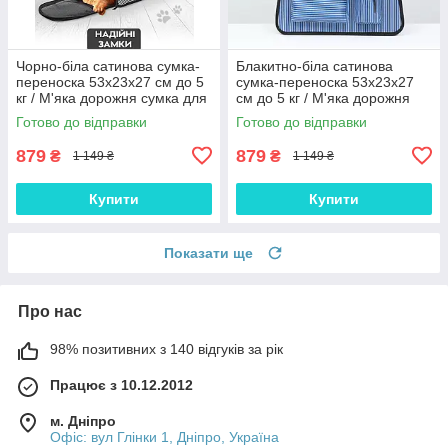
Чорно-біла сатинова сумка-
Блакитно-біла сатинова
переноска 53x23x27 см до 5
сумка-переноска 53x23x27
кг / М'яка дорожня сумка для
см до 5 кг / М'яка дорожня
комфортних подорожей з
сумка для комфортних
Готово до відправки
Готово до відправки
тваринами
подорожей з тваринами
879
879
₴
₴
1 149 ₴
1 149 ₴
Купити
Купити
Показати ще
Про нас
98% позитивних з 140 відгуків за рік
Працює з 10.12.2012
м. Дніпро
Офіс: вул Глінки 1, Дніпро, Україна