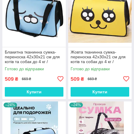
Блакитна тканинна сумка-
Жовта тканинна сумка-
переноска 42x30x21 см для
переноска 42x30x21 см для
котів та собак до 4 кг /
котів та собак до 4 кг /
Дорожній контейнер з сіткою
Дорожній контейнер з сіткою
Готово до відправки
Готово до відправки
та жорстким дном
та жорстким дном
509
509
₴
₴
669 ₴
669 ₴
Купити
Купити
–24%
–24%