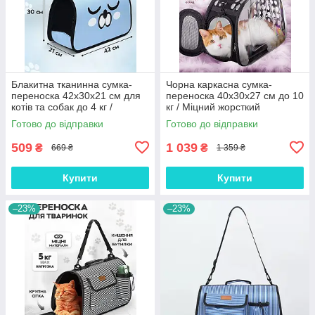
Блакитна тканинна сумка-
Чорна каркасна сумка-
переноска 42x30x21 см для
переноска 40x30x27 см до 10
котів та собак до 4 кг /
кг / Міцний жорсткий
Дорожній контейнер з сіткою
транспортувальний бокс для
Готово до відправки
Готово до відправки
та жорстким дном
котів та собак
509
1 039
₴
₴
669 ₴
1 359 ₴
Купити
Купити
–23%
–23%