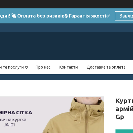
дні! 🚀 Оплата без ризиків
🔒
Гарантія якості
✅
Завжд
и та послуги
Про нас
Контакти
Доставка та оплата
Куртк
армій
Gp