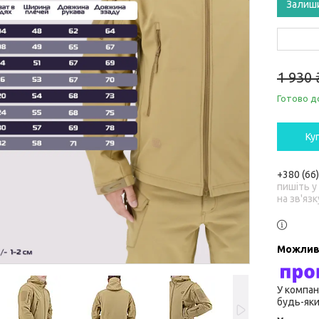
Залиш
1 930 
Готово д
Ку
+380 (66
пишіть у
на зв'язк
У компан
будь-яки