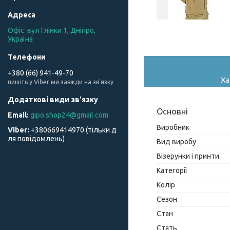
Офіс: вул Глінки 1, Дніпро,
Україна
+380 (66) 941-49-70
Ха
пишіть у Viber ми завжди на зв'язку
Основні
gipo.shop24@gmail.com
Виробник
+380669414970 (тільки д
ля повідомлень)
Вид виробу
Візерунки і принти
Категорії
Колір
Сезон
Стан
Стать