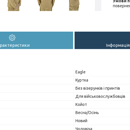
повернен
рактеристики
Інформація
Eagle
Куртка
Без візерунків і принтів
Для військовослужбовців
Койот
Весна/Осінь
Новий
Чоловіча