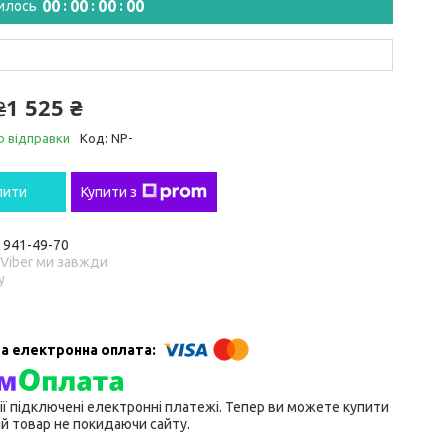
0
0
0
0
0
0
0
0
илось
1 525 ₴
₴
о відправки
Код:
NP-
пити
Купити з
) 941-49-70
 Viber ми завжди
у
ії підключені електронні платежі. Тепер ви можете купити
й товар не покидаючи сайту.