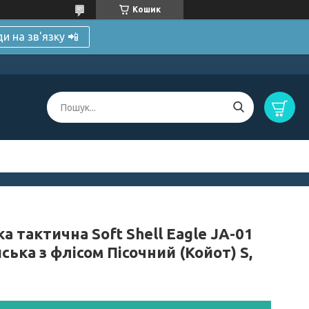
Кошик
и на зв'язку 📲
а тактична Soft Shell Eagle JA-01
ська з флісом Пісочний (Койот) S,