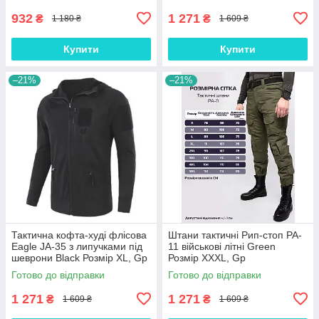
932
1 271
₴
₴
1 180 ₴
1 609 ₴
Купити
Купити
–21%
–21%
Тактична кофта-худі флісова
Штани тактичні Рип-стоп PA-
Eagle JA-35 з липучками під
11 військові літні Green
шеврони Black Розмір XL, Gp
Розмір XXXL, Gp
Готово до відправки
Готово до відправки
1 271
1 271
₴
₴
1 609 ₴
1 609 ₴