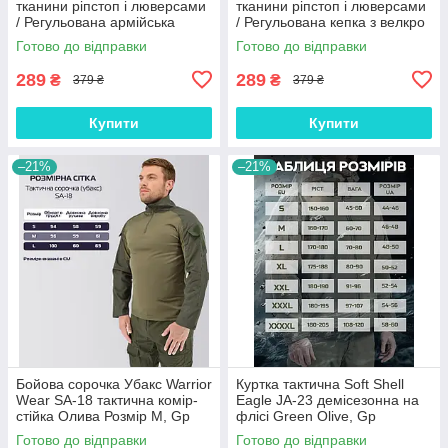
тканини ріпстоп і люверсами
тканини ріпстоп і люверсами
/ Регульована армійська
/ Регульована кепка з велкро
кепка з велкро панелями
панелями для шевронів
Готово до відправки
Готово до відправки
289
289
₴
₴
379 ₴
379 ₴
Купити
Купити
–21%
–21%
Бойова сорочка Убакс Warrior
Куртка тактична Soft Shell
Wear SA-18 тактична комір-
Eagle JA-23 демісезонна на
стійка Олива Розмір M, Gp
флісі Green Olive, Gp
Готово до відправки
Готово до відправки