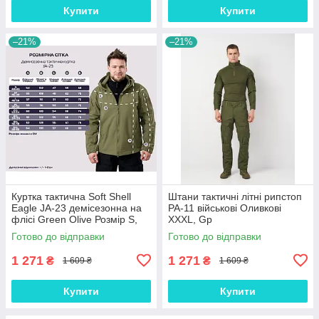
Купити
Купити
–21%
–21%
Куртка тактична Soft Shell
Штани тактичні літні рипстоп
Eagle JA-23 демісезонна на
PA-11 військові Оливкові
флісі Green Olive Розмір S,
XXXL, Gp
Gp
Готово до відправки
Готово до відправки
1 271
1 271
₴
₴
1 609 ₴
1 609 ₴
Купити
Купити