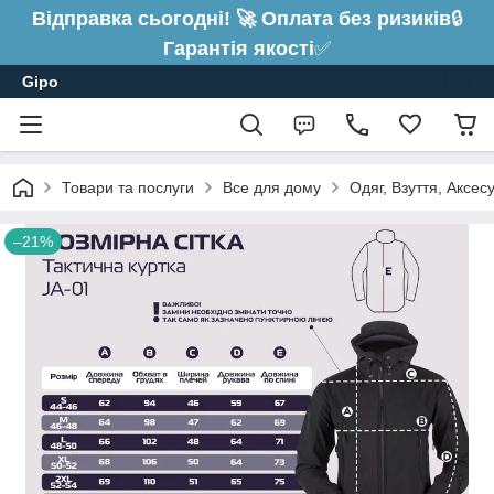
Відправка сьогодні! 🚀 Оплата без ризиків
🔒
Гарантія якості
✅
Gipo
Товари та послуги
Все для дому
Одяг, Взуття, Аксес
–21%