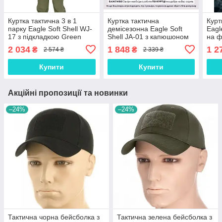
Куртка тактична 3 в 1
Куртка тактична
Курт
парку Eagle Soft Shell WJ-
демісезонна Eagle Soft
Eagl
17 з підкладкою Green
Shell JA-01 з капюшоном
на ф
Olive L, Gp
Green Olive S, Gp
2 034
1 848
1 2
₴
₴
2 574 ₴
2 339 ₴
Купити
Купити
Акційні пропозиції та новинки
–24%
–24%
Тактична чорна бейсболка з
Тактична зелена бейсболка з