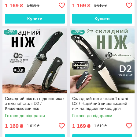
1 169
1 169
₴
₴
1 619 ₴
1 619 ₴
Купити
Купити
–28%
–28%
Складний ніж на підшипниках
Складний ніж з якісної сталі
з якісної сталі D2 /
D2 / Надійний кишеньковий
Кишеньковий ніж
ніж на підшипниках, для
одноручного відкривання
військового, мисливця, на
Готово до відправки
Готово до відправки
розкладний EDC, для зсу, GT-
рибалку, для виживання
52
1 169
1 169
₴
₴
1 619 ₴
1 619 ₴