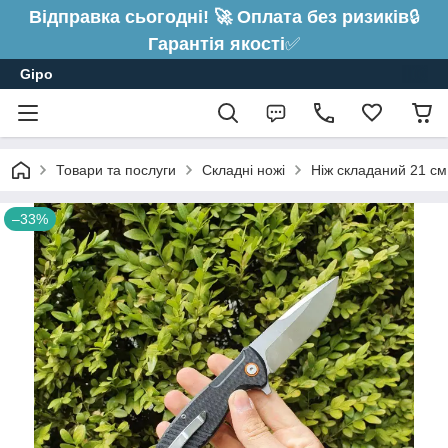
Відправка сьогодні! 🚀 Оплата без ризиків
🔒
Гарантія якості
✅
Gipo
Товари та послуги
Складні ножі
Ніж складаний 21 см
–33%