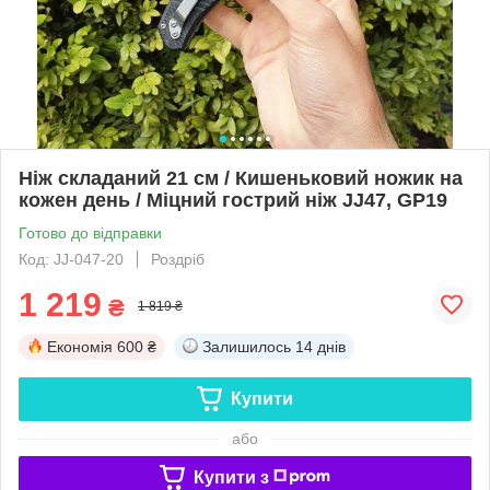
Ніж складаний 21 см / Кишеньковий ножик на
кожен день / Міцний гострий ніж JJ47, GP19
Готово до відправки
Код: JJ-047-20
Роздріб
1 219
₴
1 819 ₴
Економія
600 ₴
Залишилось
14 днів
Купити
або
Купити з