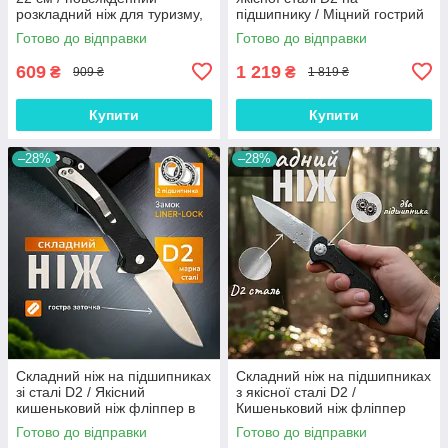
розкладний ніж для туризму,
підшипнику / Міцний гострий
EDC, машини, АК-180
кишеньковий ножик фліппер
Готово до відправки
Готово до відправки
21 см на кожен день, JJ47
609
1 219
₴
₴
909 ₴
1 819 ₴
Купити
Купити
–28%
–28%
Складний ніж на підшипниках
Складний ніж на підшипниках
зі сталі D2 / Якісний
з якісної сталі D2 /
кишеньковий ніж фліппер в
Кишеньковий ніж фліппер
машину, в похід, EDC, GT-52
розкладний EDC, для
Готово до відправки
Готово до відправки
військового (21 см), GT-52