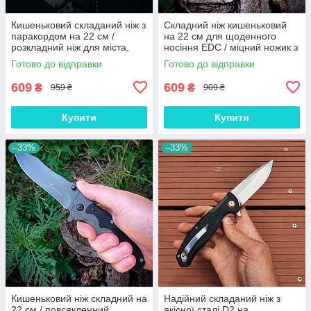
Кишеньковий складаний ніж з
Складний ніж кишеньковий
паракордом на 22 см /
на 22 см для щоденного
розкладний ніж для міста,
носіння EDC / міцний ножик з
для походу
кліпсою на пояс, АК-180
Готово до відправки
Готово до відправки
609
609
₴
₴
959 ₴
909 ₴
Купити
Купити
–33%
–33%
Кишеньковий ніж складний на
Надійний складаний ніж з
22 см / повсякденний
якісної сталі D2 на