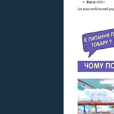
Вага:
600 г
Це ваш мобільний рад