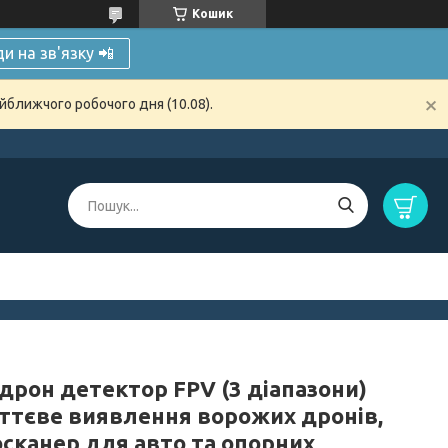
Кошик
и на зв'язку 📲
йближчого робочого дня (10.08).
дрон детектор FPV (3 діапазони)
ттєве виявлення ворожих дронів,
осканер для авто та опорних