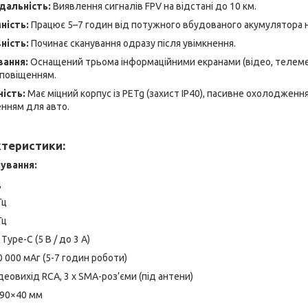
дальність:
Виявлення сигналів FPV на відстані до 10 км.
ність:
Працює 5–7 годин від потужного вбудованого акумулятора н
ність:
Починає сканування одразу після увімкнення.
вання:
Оснащений трьома інформаційними екранами (відео, телеметр
сповіщенням.
ість:
Має міцний корпус із PETg (захист IP40), пасивне охолодженн
нням для авто.
ктеристики:
ування:
ц
Гц
Гц
Type-C (5 В / до 3 А)
 000 мАг (5-7 годин роботи)
деовихід RCA, 3 x SMA-роз’єми (під антени)
90×40 мм