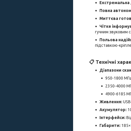
Екстремальна 
Повна автоном
Миттєва готов
Чітке інформу
гучним звуковим 
Польова надійн
підставкою-кріпле
📋 Технічні хара
Діапазони скан
950-1800 МГ
2350-4000 М
4900-6185 М
Живлення:
USB 
Акумулятор:
10
Інтерфейси:
Ві
Габарити:
185×