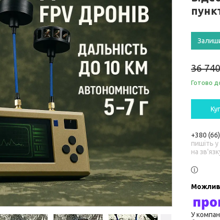
пунк
Залиш
36 740
Готово д
Ку
+380 (66
пишіть у
на зв'язк
У компан