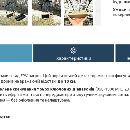
будь-яки
повернен
Характеристики
І
захист від FPV-загроз. Цей портативний детектор миттєво фіксує а
дронів на вражаючій відстані
до 10 км
.
ельне сканування трьох ключових діапазонів
(950-1800 МГц, 23
ить ефір та миттєво попереджає про атаку гучним звуковим сигна
ння — без очікування та налаштувань.
аги: