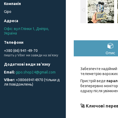
Gipo
Офіс: вул Глінки 1, Дніпро,
Україна
+380 (66) 941-49-70
Опис
пишіть у Viber ми завжди на зв'язку
Забезпечте надійний 
gipo.shop24@gmail.com
телеметрію ворожих 
+380669414970 (тільки д
Пристрій веде
парал
ля повідомлень)
безперервно монітор
одразу після увімкне
🚀 Ключові перев