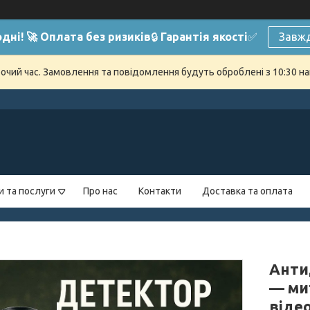
дні! 🚀 Оплата без ризиків
🔒
Гарантія якості
✅
Завжд
бочий час. Замовлення та повідомлення будуть оброблені з 10:30 на
и та послуги
Про нас
Контакти
Доставка та оплата
Анти
— ми
віде