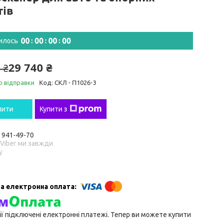
тів
0
0
0
0
0
0
0
0
илось
29 740 ₴
 ₴
о відправки
Код:
СКЛ - П1026-3
пити
Купити з
) 941-49-70
 Viber ми завжди
у
ії підключені електронні платежі. Тепер ви можете купити