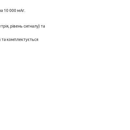
а 10 000 мАг.
ія, рівень сигналу) та
я та комплектується