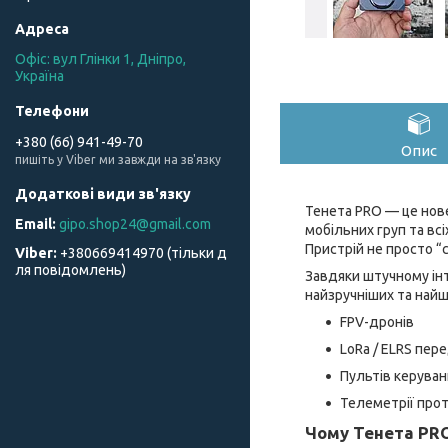
Офіс: вул Глінки 1, Дніпро,
Україна
+380 (66) 941-49-70
Опис
пишіть у Viber ми завжди на зв'язку
Тенета PRO — це нове
gipo.shop24@gmail.com
мобільних груп та всі
Пристрій не просто “
+380669414970 (тільки д
ля повідомлень)
Завдяки штучному інт
найзручніших та най
FPV-дронів
LoRa / ELRS пер
Пультів керуван
Телеметрії про
Чому Тенета PRO 