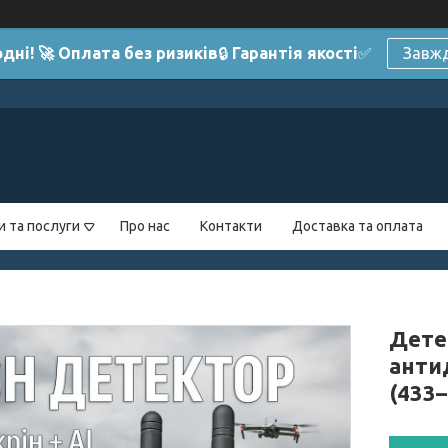
дні! 🚀 Оплата без ризиків
🔒
Гарантія якості
✅
Завжд
и та послуги
Про нас
Контакти
Доставка та оплата
Дете
анти
(433–