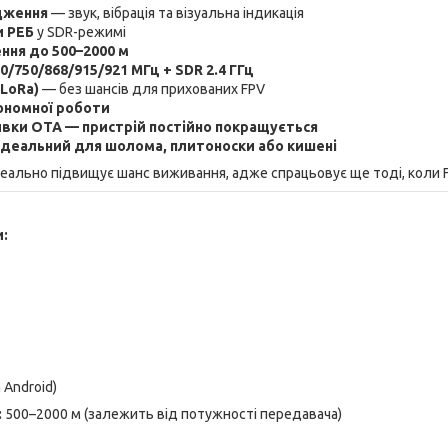
дження
— звук, вібрація та візуальна індикація
и РЕБ
у SDR-режимі
ння до 500–2000 м
/750/868/915/921 МГц + SDR 2.4 ГГц
(LoRa)
— без шансів для прихованих FPV
тономної роботи
вки OTA — пристрій постійно покращується
 ідеальний для шолома, плитоноски або кишені
реально підвищує шанс виживання, адже спрацьовує ще тоді, коли
и:
а Android)
:
500–2000 м (залежить від потужності передавача)