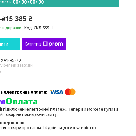
0
0
0
0
0
0
0
0
илось
15 385 ₴
 ₴
о відправки
Код:
СКЛ-555-1
пити
Купити з
) 941-49-70
 Viber ми завжди
у
ії підключені електронні платежі. Тепер ви можете купити
й товар не покидаючи сайту.
ня товару протягом 14 днів
за домовленістю