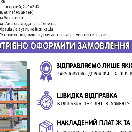
 хв
S сенсорний, 240×240
), 80 г (без антен)
м без антен
м:
Android додаток «Тенета»
ібрація / візуальна індикація
A оновлення, зміна чутливості, налаштування сигналів