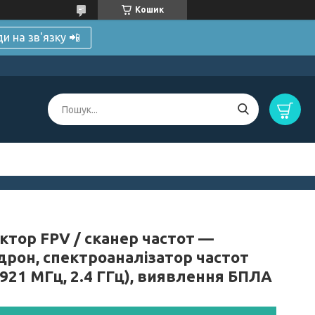
Кошик
и на зв'язку 📲
ктор FPV / сканер частот —
дрон, спектроаналізатор частот
921 МГц, 2.4 ГГц), виявлення БПЛА