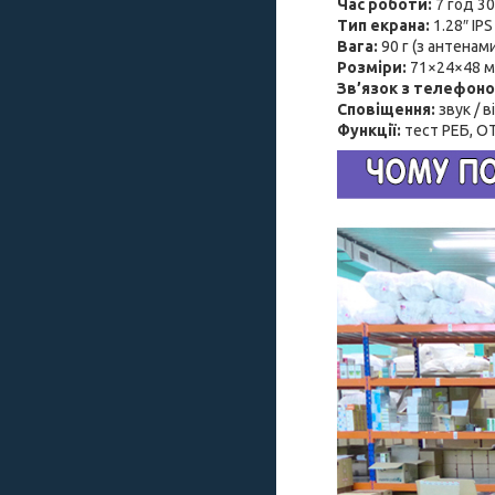
Час роботи:
7 год 30
Тип екрана:
1.28″ IP
Вага:
90 г (з антенами
Розміри:
71×24×48 м
Зв’язок з телефоно
Сповіщення:
звук / в
Функції:
тест РЕБ, OT