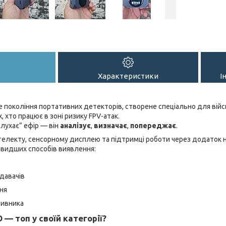
Характеристики
І
 покоління портативних детекторів, створене спеціально для війсь
х, хто працює в зоні ризику FPV-атак.
слухає” ефір — він
аналізує
,
визначає
,
попереджає
.
електу, сенсорному дисплею та підтримці роботи через додаток на
швидших способів виявлення:
едавачів
ня
тивника
— топ у своїй категорії?