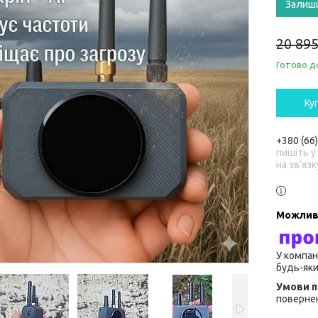
Залиш
20 895
Готово д
Ку
+380 (66
пишіть у
на зв'язк
У компан
будь-яки
повернен