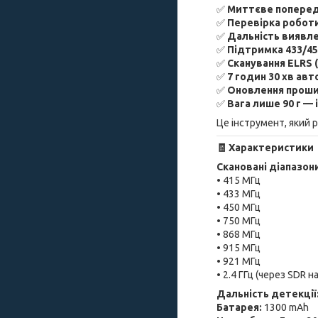
✅
Миттєве попере
✅
Перевірка робот
✅
Дальність виявле
✅
Підтримка 433/450
✅
Сканування ELRS 
✅
7 годин 30 хв ав
✅
Оновлення проши
✅
Вага лише 90 г —
Це інструмент, який 
🧾
Характеристики
Скановані діапазон
• 415 МГц
• 433 МГц
• 450 МГц
• 750 МГц
• 868 МГц
• 915 МГц
• 921 МГц
• 2.4 ГГц (через SDR н
Дальність детекції
Батарея:
1300 mAh