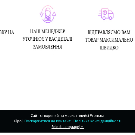
Сайт створений на маркетплейсі
Prom.ua
Gipo |
Поскаржитися на контент
|
Політика конфіденційності
Select Language
▼