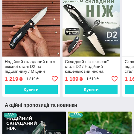
Надійний складаний ніж з
Складний ніж з якісної
Скла
якісної сталі D2 на
сталі D2 / Надійний
підш
підшипнику / Міцний
кишеньковий ніж на
стал
гострий кишеньковий
підшипниках, для
ніж 
1 219
1 169
1 1
₴
₴
1 819 ₴
1 619 ₴
ножик фліппер 21 см на
військового, мисливця, на
EDC 
кожен день, JJ47
рибалку, для виживання
GT-
Купити
Купити
Акційні пропозиції та новинки
–36%
–33%