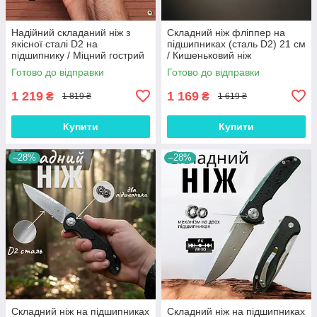
Надійний складаний ніж з
Складний ніж фліппер на
якісної сталі D2 на
підшипниках (сталь D2) 21 см
підшипнику / Міцний гострий
/ Кишеньковий ніж
кишеньковий ножик фліппер
розкладний EDC для
Готово до відправки
Готово до відправки
21 см на кожен день, JJ47
щоденного носіння, GT-52
1 219
1 169
₴
₴
1 819 ₴
1 619 ₴
Купити
Купити
–28%
–28%
Складний ніж на підшипниках
Складний ніж на підшипниках