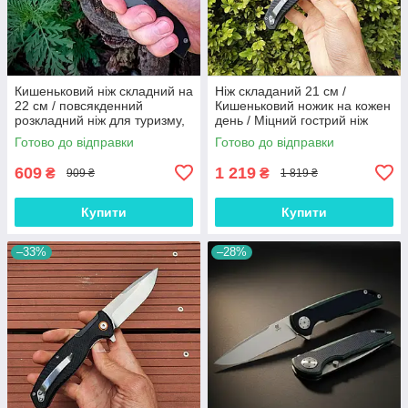
Кишеньковий ніж складний на
Ніж складаний 21 см /
22 см / повсякденний
Кишеньковий ножик на кожен
розкладний ніж для туризму,
день / Міцний гострий ніж
EDC, машини, АК-180
JJ47, GP19
Готово до відправки
Готово до відправки
609
1 219
₴
₴
909 ₴
1 819 ₴
Купити
Купити
–33%
–28%