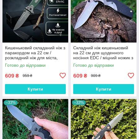
Кишеньковий складаний ніж з
Складний ніж кишеньковий
паракордом на 22 см /
на 22 см для щоденного
розкладний ніж для міста,
носіння EDC / міцний ножик з
для походу
кліпсою на пояс, АК-180
Готово до відправки
Готово до відправки
609
609
₴
₴
959 ₴
909 ₴
Купити
Купити
–33%
–33%