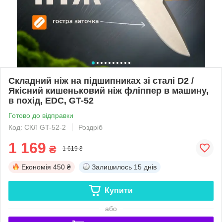
Складний ніж на підшипниках зі сталі D2 /
Якісний кишеньковий ніж фліппер в машину,
в похід, EDC, GT-52
Готово до відправки
Код: СКЛ GT-52-2
Роздріб
1 169
₴
1 619 ₴
Економія
450 ₴
Залишилось
15 днів
Купити
або