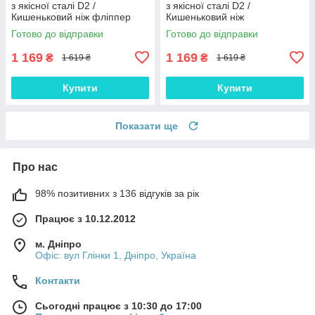
з якісної сталі D2 /
з якісної сталі D2 /
Кишеньковий ніж фліппер
Кишеньковий ніж
розкладний EDC, для
одноручного відкривання
Готово до відправки
Готово до відправки
військового (21 см), GT-52
розкладний EDC, для зсу, GT-
52
1 169
1 169
₴
₴
1 619 ₴
1 619 ₴
Купити
Купити
Показати ще
Про нас
98% позитивних з 136 відгуків за рік
Працює з 10.12.2012
м. Дніпро
Офіс: вул Глінки 1, Дніпро, Україна
Контакти
Сьогодні працює з 10:30 до 17:00