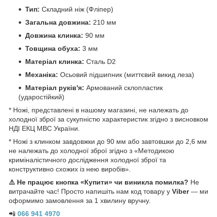
Тип:
Складний ніж (Фліпер)
Загальна довжина:
210 мм
Довжина клинка:
90 мм
Товщина обуха:
3 мм
Матеріал клинка:
Сталь D2
Механіка:
Осьовий підшипник (миттєвий викид леза)
Матеріал руків'я:
Армований склопластик
(ударостійкий)
* Ножі, представлені в нашому магазині, не належать до
холодної зброї за сукупністю характеристик згідно з висновком
НДІ ЕКЦ МВС України.
* Ножі з клинком завдовжки до 90 мм або завтовшки до 2,6 мм
не належать до холодної зброї згідно з «Методикою
криміналістичного дослідження холодної зброї та
конструктивно схожих із нею виробів».
⚠️ Не працює кнопка «Купити» чи виникла помилка?
Не
витрачайте час! Просто напишіть нам код товару у
Viber
— ми
оформимо замовлення за 1 хвилину вручну.
📲
066 941 4970