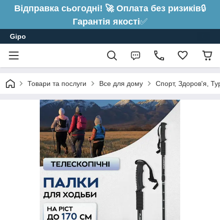
Відправка сьогодні! 🚀 Оплата без ризиків
🔒
Гарантія якості
✅
Gipo
Товари та послуги
Все для дому
Спорт, Здоров'я, Т