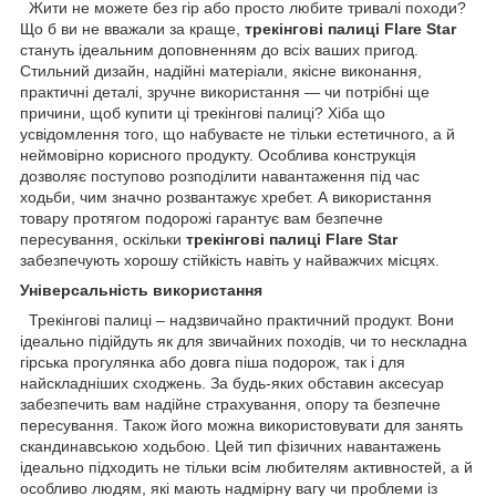
Жити не можете без гір або просто любите тривалі походи?
Що б ви не вважали за краще,
трекінгові палиці Flare Star
стануть ідеальним доповненням до всіх ваших пригод.
Стильний дизайн, надійні матеріали, якісне виконання,
практичні деталі, зручне використання — чи потрібні ще
причини, щоб купити ці трекінгові палиці? Хіба що
усвідомлення того, що набуваєте не тільки естетичного, а й
неймовірно корисного продукту. Особлива конструкція
дозволяє поступово розподілити навантаження під час
ходьби, чим значно розвантажує хребет. А використання
товару протягом подорожі гарантує вам безпечне
пересування, оскільки
трекінгові палиці Flare Star
забезпечують хорошу стійкість навіть у найважчих місцях.
Універсальність використання
Трекінгові палиці – надзвичайно практичний продукт. Вони
ідеально підійдуть як для звичайних походів, чи то нескладна
гірська прогулянка або довга піша подорож, так і для
найскладніших сходжень. За будь-яких обставин аксесуар
забезпечить вам надійне страхування, опору та безпечне
пересування. Також його можна використовувати для занять
скандинавською ходьбою. Цей тип фізичних навантажень
ідеально підходить не тільки всім любителям активностей, а й
особливо людям, які мають надмірну вагу чи проблеми із