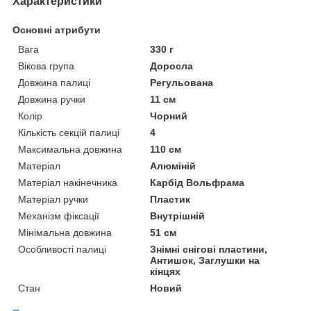
Характеристики
Основні атрибути
Вага
330 г
Вікова група
Доросла
Довжина палиці
Регульована
Довжина ручки
11 см
Колір
Чорний
Кількість секцій палиці
4
Максимальна довжина
110 см
Матеріал
Алюміній
Матеріал накінечника
Карбід Вольфрама
Матеріал ручки
Пластик
Механізм фіксації
Внутрішній
Мінімальна довжина
51 см
Особливості палиці
Знімні снігові пластини,
Антишок, Заглушки на
кінцях
Стан
Новий