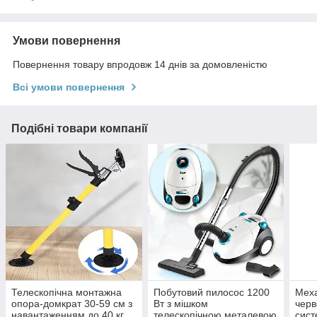
Умови повернення
Повернення товару впродовж 14 днів за домовленістю
Всі умови повернення
Подібні товари компанії
Телескопічна монтажна
Побутовий пилосос 1200
Меха
опора-домкрат 30-59 см з
Вт з мішком
черв
навантаженням до 40 кг
телескопічною металевою
сист