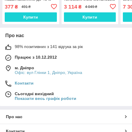
та гумовою підставкою /
трубою та регулюванням
нава
377
3 114
7 3
₴
₴
491 ₴
4 049 ₴
Металева стійка для
потужності для сухого
Дома
меблів
домашнього прибирання
Купити
Купити
Про нас
98% позитивних з 141 відгука за рік
Працює з 10.12.2012
м. Дніпро
Офіс: вул Глінки 1, Дніпро, Україна
Контакти
Сьогодні вихідний
Показати весь графік роботи
Про нас
Контакти