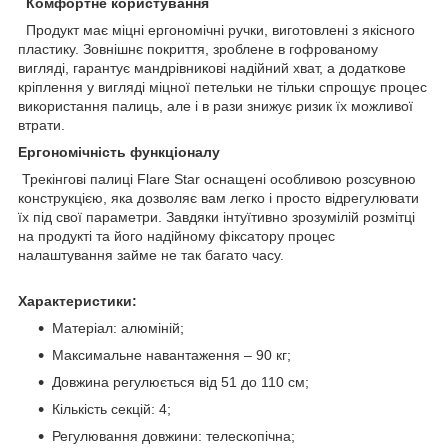
Комфортне користування
Продукт має міцні ергономічні ручки, виготовлені з якісного
пластику. Зовнішнє покриття, зроблене в гофрованому
вигляді, гарантує мандрівникові надійний хват, а додаткове
кріплення у вигляді міцної петельки не тільки спрощує процес
використання палиць, але і в рази знижує ризик їх можливої
втрати.
Ергономічність функціоналу
Трекінгові палиці Flare Star оснащені особливою розсувною
конструкцією, яка дозволяє вам легко і просто відрегулювати
їх під свої параметри. Завдяки інтуїтивно зрозумілій розмітці
на продукті та його надійному фіксатору процес
налаштування займе не так багато часу.
Характеристики:
Матеріал: алюміній;
Максимальне навантаження – 90 кг;
Довжина регулюється від 51 до 110 см;
Кількість секцій: 4;
Регулювання довжини: телескопічна;