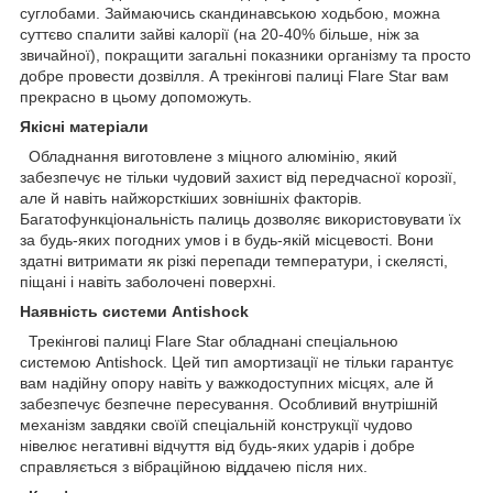
суглобами. Займаючись скандинавською ходьбою, можна
суттєво спалити зайві калорії (на 20-40% більше, ніж за
звичайної), покращити загальні показники організму та просто
добре провести дозвілля. А трекінгові палиці Flare Star вам
прекрасно в цьому допоможуть.
Якісні матеріали
Обладнання виготовлене з міцного алюмінію, який
забезпечує не тільки чудовий захист від передчасної корозії,
але й навіть найжорсткіших зовнішніх факторів.
Багатофункціональність палиць дозволяє використовувати їх
за будь-яких погодних умов і в будь-якій місцевості. Вони
здатні витримати як різкі перепади температури, і скелясті,
піщані і навіть заболочені поверхні.
Наявність системи Antishock
Трекінгові палиці Flare Star обладнані спеціальною
системою Antishock. Цей тип амортизації не тільки гарантує
вам надійну опору навіть у важкодоступних місцях, але й
забезпечує безпечне пересування. Особливий внутрішній
механізм завдяки своїй спеціальній конструкції чудово
нівелює негативні відчуття від будь-яких ударів і добре
справляється з вібраційною віддачею після них.