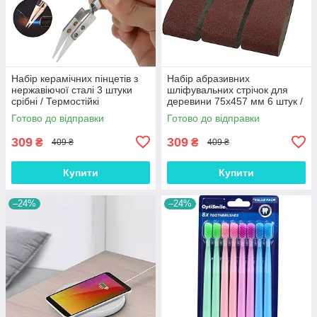
Набір керамічних пінцетів з
Набір абразивних
нержавіючої сталі 3 штуки
шліфувальних стрічок для
срібні / Термостійкі
деревини 75х457 мм 6 штук /
антистатичні щипці для
Запасні наждачні стрічки
Готово до відправки
Готово до відправки
дрібних деталей
різної зернистості
309
309
₴
₴
409 ₴
409 ₴
Купити
Купити
–24%
–24%