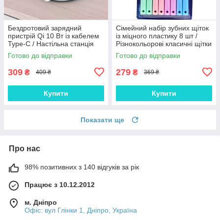
Бездротовий зарядний
Сімейний набір зубних щіток
пристрій Qi 10 Вт із кабелем
із міцного пластику 8 шт /
Type-C / Настільна станція
Різнокольорові класичні щітки
для безпечної зарядки
для щоденної гігієни рота
Готово до відправки
Готово до відправки
смартфонів
309
279
₴
₴
409 ₴
369 ₴
Купити
Купити
Показати ще
Про нас
98% позитивних з 140 відгуків за рік
Працює з 10.12.2012
м. Дніпро
Офіс: вул Глінки 1, Дніпро, Україна