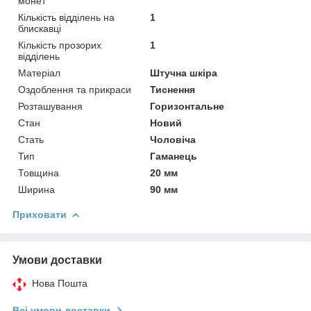
монет
Кількість відділень на
1
блискавці
Кількість прозорих
1
відділень
Матеріал
Штучна шкіра
Оздоблення та прикраси
Тиснення
Розташування
Горизонтальне
Стан
Новий
Стать
Чоловіча
Тип
Гаманець
Товщина
20 мм
Ширина
90 мм
Приховати
Умови доставки
Нова Пошта
Всі умови доставки