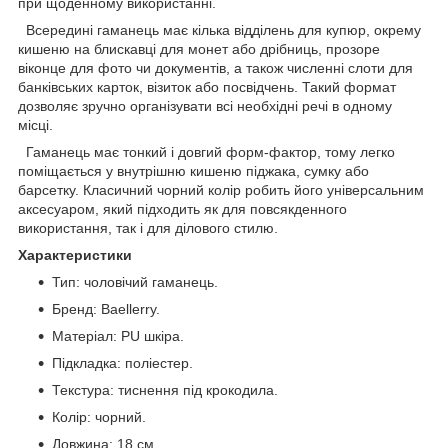
при щоденному використанні.
Всередині гаманець має кілька відділень для купюр, окрему
кишеню на блискавці для монет або дрібниць, прозоре
віконце для фото чи документів, а також численні слоти для
банківських карток, візиток або посвідчень. Такий формат
дозволяє зручно організувати всі необхідні речі в одному
місці.
Гаманець має тонкий і довгий форм-фактор, тому легко
поміщається у внутрішню кишеню піджака, сумку або
барсетку. Класичний чорний колір робить його універсальним
аксесуаром, який підходить як для повсякденного
використання, так і для ділового стилю.
Характеристики
Тип: чоловічий гаманець.
Бренд: Baellerry.
Матеріал: PU шкіра.
Підкладка: поліестер.
Текстура: тиснення під крокодила.
Колір: чорний.
Довжина: 18 см.