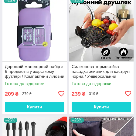
–25%
–25%
Дорожній манікюрний набір з
Силіконова термостійка
6 предметів у жорсткому
насадка зливник для каструлі
футлярі / Компактний ліловий
чорна / Універсальний
комплект для комплексного
друшляк кліпса для
Готово до відправки
Готово до відправки
догляду за нігтями
безпечного зливу води
209
239
₴
₴
279 ₴
319 ₴
Купити
Купити
–25%
–25%