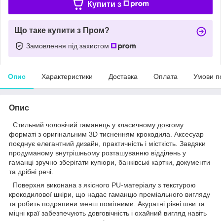
Купити з
Що таке купити з Пром?
Замовлення під захистом
Опис
Характеристики
Доставка
Оплата
Умови п
Опис
Стильний чоловічий гаманець у класичному довгому
форматі з оригінальним 3D тисненням крокодила. Аксесуар
поєднує елегантний дизайн, практичність і місткість. Завдяки
продуманому внутрішньому розташуванню відділень у
гаманці зручно зберігати купюри, банківські картки, документи
та дрібні речі.
Поверхня виконана з якісного PU-матеріалу з текстурою
крокодилової шкіри, що надає гаманцю преміального вигляду
та робить подряпини менш помітними. Акуратні рівні шви та
міцні краї забезпечують довговічність і охайний вигляд навіть