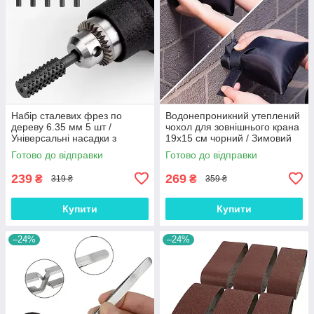
Набір сталевих фрез по
Водонепроникний утеплений
дереву 6.35 мм 5 шт /
чохол для зовнішнього крана
Універсальні насадки з
19х15 см чорний / Зимовий
титановим покриттям для
захисний ковпак від
Готово до відправки
Готово до відправки
гравіювання та дрилів
замерзання
239
269
₴
₴
319 ₴
359 ₴
Купити
Купити
–24%
–24%