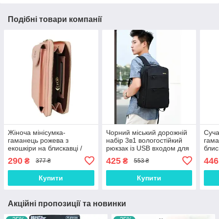
Подібні товари компанії
Жіноча мінісумка-
Чорний міський дорожній
Суча
гаманець рожева з
набір 3в1 вологостійкий
гама
екошкіри на блискавці /
рюкзак із USB входом для
блис
Вертикальний клатч для
ноутбука 15.6 дюймів
стил
290
425
446
₴
₴
377 ₴
553 ₴
телефона і карток з
сумка та гаманець для
яскр
ремінцем
подорожей
візе
Купити
Купити
Акційні пропозиції та новинки