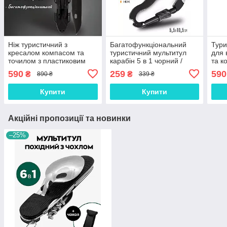
Ніж туристичний з
Багатофункціональний
Тури
кресалом компасом та
туристичний мультитул
для 
точилом з пластиковим
карабін 5 в 1 чорний /
та к
чохлом / Надійний ніж для
Складаний сталевий ніж з
фікс
590
259
590
₴
₴
890 ₴
339 ₴
походів та виживання на
викрутками для кемпінгу
похо
32см, GP81
GPН
Купити
Купити
Акційні пропозиції та новинки
–25%