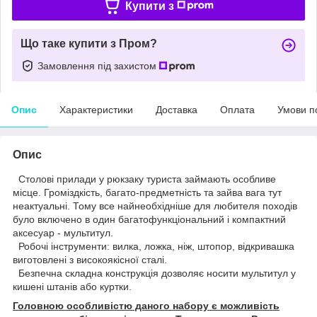
Купити з
Що таке купити з Пром?
Замовлення під захистом
Опис
Характеристики
Доставка
Оплата
Умови п
Опис
Столові прилади у рюкзаку туриста займають особливе
місце. Громіздкість, багато-предметність та зайва вага тут
неактуальні. Тому все найнеобхідніше для любителя походів
було включено в один багатофункціональний і компактний
аксесуар - мультитул.
Робочі інструменти: вилка, ложка, ніж, штопор, відкривашка
виготовлені з високоякісної сталі.
Безпечна складна конструкція дозволяє носити мультитул у
кишені штанів або куртки.
Головною особливістю даного набору є можливість