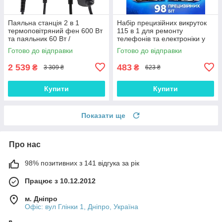
Паяльна станція 2 в 1
Набір прецизійних викруток
термоповітряний фен 600 Вт
115 в 1 для ремонту
та паяльник 60 Вт /
телефонів та електроніки у
Універсальне обладнання
кейсі, Gp
Готово до відправки
Готово до відправки
для ремонту електроніки
2 539
483
₴
₴
3 309 ₴
623 ₴
Купити
Купити
Показати ще
Про нас
98% позитивних з 141 відгука за рік
Працює з 10.12.2012
м. Дніпро
Офіс: вул Глінки 1, Дніпро, Україна