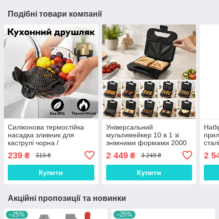
Подібні товари компанії
Силіконова термостійка
Універсальний
Набі
насадка зливник для
мультимейкер 10 в 1 зі
прил
каструлі чорна /
знімними формами 2000
стал
Універсальний друшляк
Вт чорний / кухонний
підс
239
2 449
2 5
₴
₴
319 ₴
3 249 ₴
кліпса для безпечного
мультипекар для вафель і
чорн
зливу води
сендвічів
їжі
Купити
Купити
Акційні пропозиції та новинки
–25%
–25%