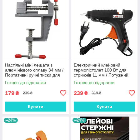
Настільні міні лещата з
Електричний клейовий
алюмінієвого сплаву 34 мм /
термопістолет 100 Вт для
Портативні ручні тиски для
стрижнів 11 мм / Потужний
надійної фіксації деталей та
термоклеєвий прилад для
Готово до відправки
Готово до відправки
творчих робіт
ремонту та рукоділля
179
239
₴
₴
239 ₴
319 ₴
Купити
Купити
–24%
–24%