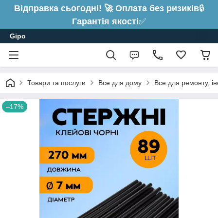
Відправка сьогодні! 🚀 Оплата без ризиків
🔒
Гарантія якості
✅
Gipo
Товари та послуги
Все для дому
Все для ремонту, і
–17%